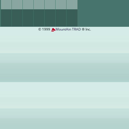
© 1999
MountAin TRAD
® Inc.