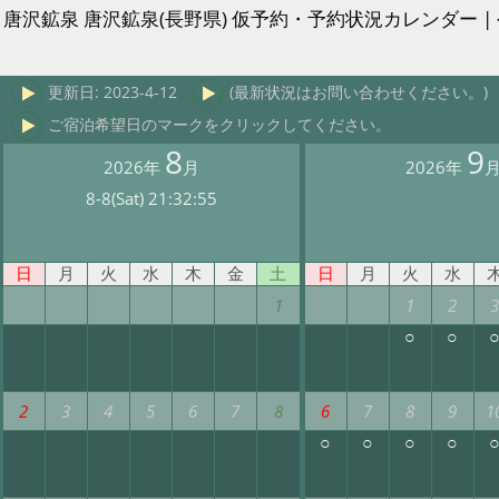
唐沢鉱泉 唐沢鉱泉(長野県) 仮予約・予約状況カレンダー |
更新日: 2023-4-12
(最新状況はお問い合わせください。)
ご宿泊希望日のマークをクリックしてください。
8
9
2026年
月
2026年
8-8(Sat) 21:32:55
日
月
火
水
木
金
土
日
月
火
水
1
1
2
○
○
2
3
4
5
6
7
8
6
7
8
9
1
○
○
○
○