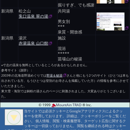
掘りすぎ、でも感謝
新潟県
松之山
共同湯
兎口温泉 翠の湯
男女別
***
泉質・開放感
新潟県
湯沢
施設
赤湯温泉 山口館
混浴
*****
苗場山の秘湯
※寸志の温泉を無料としているところがあるかもしれません。
参考サイト（謝辞）：
2003年の北海道野湯めぐりでは
野湯＆秘湯
さんと他にもう2つのサイト（ひとつは本も
出されている方、もうひとつは登別のお寺さんを掲載していた方）の情報を参考にさせて
いただきました。
東大雪・海別では銅粉の湯さんのページに刺激されました。大変ありがとうございまし
た。
© 1999
MountAin TRAD
® Inc.
当サイトでは必須クッキーとGoogleアナリティクスによるクッ
当サイトでは必須クッキーとGoogleアナリティクスによるクッ
キーを使用しております。 詳細は、クッキーポリシーをご覧くだ
キーを使用しております。 詳細は、クッキーポリシーをご覧くだ
さい。 個人情報、閲覧・検索履歴等、ターゲット広告に関するク
さい。 個人情報、閲覧・検索履歴等、ターゲット広告に関するク
ッキーは一切扱っておりません。 閲覧を継続される時はクッキー
ッキーは一切扱っておりません。 閲覧を継続される時はクッキー