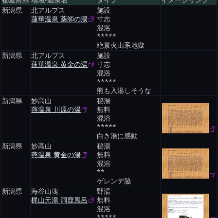
都道府県
地域-温泉名
タイプ
イメージリンク
新潟県
北アルプス
施設
蓮華温泉 薬師の湯
寸志
混浴
*****
絶景火山系地獄
新潟県
北アルプス
施設
蓮華温泉 黄金の湯
寸志
混浴
*****
熊も入湯しそうな
新潟県
妙高山
秘湯
燕温泉 川原の湯
無料
混浴
*****
白き湯に感動
新潟県
妙高山
秘湯
燕温泉 黄金の湯
無料
混浴
**
ゲレンデ脇
新潟県
海谷山塊
野湯
梶山元湯 洞窟風呂
無料
混浴
*****