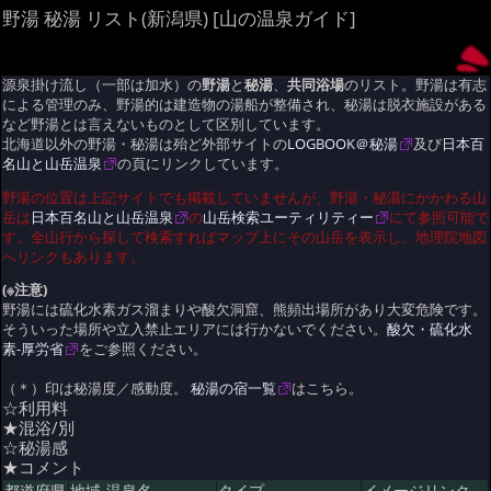
野湯 秘湯 リスト(新潟県) [山の温泉ガイド]
源泉掛け流し（一部は加水）の
野湯
と
秘湯
、
共同浴場
のリスト。野湯は有志
による管理のみ、野湯的は建造物の湯船が整備され、秘湯は脱衣施設がある
など野湯とは言えないものとして区別しています。
北海道以外の野湯・秘湯は殆ど外部サイトの
LOGBOOK＠秘湯
及び
日本百
名山と山岳温泉
の頁にリンクしています。
野湯の位置は上記サイトでも掲載していませんが、野湯・秘湯にかかわる山
岳は
日本百名山と山岳温泉
の
山岳検索ユーティリティー
にて参照可能で
す。全山行から探して検索すればマップ上にその山岳を表示し、地理院地図
へリンクもあります。
(※注意)
野湯には硫化水素ガス溜まりや酸欠洞窟、熊頻出場所があり大変危険です。
そういった場所や立入禁止エリアには行かないでください。
酸欠・硫化水
素-厚労省
をご参照ください。
（＊）印は秘湯度／感動度。
秘湯の宿一覧
はこちら。
☆利用料
★混浴/別
☆秘湯感
★コメント