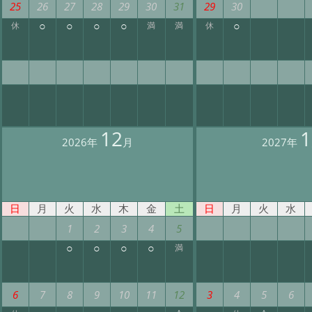
25
26
27
28
29
30
31
29
30
○
○
○
○
○
休
満
満
休
12
1
2026年
月
2027年
日
月
火
水
木
金
土
日
月
火
水
1
2
3
4
5
○
○
○
○
満
6
7
8
9
10
11
12
3
4
5
6