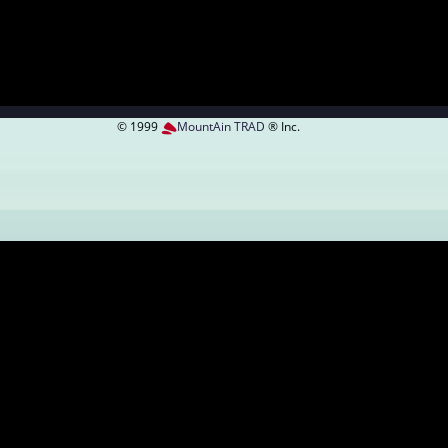
© 1999
MountAin TRAD
® Inc.