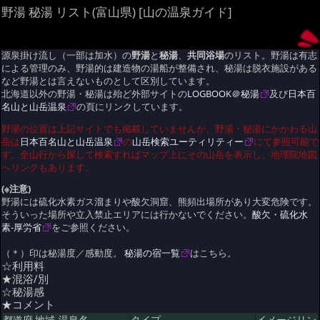
野湯 秘湯 リスト(富山県) [山の温泉ガイド]
源泉掛け流し（一部は加水）の
野湯
と
秘湯
、
共同浴場
のリスト。野湯は有志
による管理のみ、野湯的は建造物の湯船が整備され、秘湯は脱衣施設がある
など野湯とは言えないものとして区別しています。
北海道以外の野湯・秘湯は殆ど外部サイトの
LOGBOOK＠秘湯
及び
日本百
名山と山岳温泉
の頁にリンクしています。
野湯の位置は上記サイトでも掲載していませんが、野湯・秘湯にかかわる山
岳は
日本百名山と山岳温泉
の
山岳検索ユーティリティー
にて参照可能で
す。全山行から探して検索すればマップ上にその山岳を表示し、地理院地図
へリンクもあります。
(※注意)
野湯には硫化水素ガス溜まりや酸欠洞窟、熊頻出場所があり大変危険です。
そういった場所や立入禁止エリアには行かないでください。
酸欠・硫化水
素-厚労省
をご参照ください。
（＊）印は秘湯度／感動度。
秘湯の宿一覧
はこちら。
☆利用料
★混浴/別
☆秘湯感
★コメント