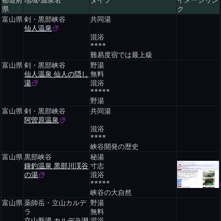
都道府
地域-温泉名
タイプ
イメージリン
県
ク
富山県
剣・黒部峡谷
共同湯
仙人温泉
混浴
****
難易度宿では最上級
富山県
剣・黒部峡谷
野湯
仙人温泉 仙人の隠し
無料
湯
混浴
*****
野湯
富山県
剣・黒部峡谷
共同湯
阿曽原温泉
混浴
****
峡谷開発の歴史
富山県
黒部峡谷
秘湯
鐘釣温泉 黒部川渓谷
寸志
の湯
混浴
*****
峡谷の大自然
富山県
薬師岳・立山カルデ
野湯
ラ
無料
立山新湯 カルデラ湖
混浴