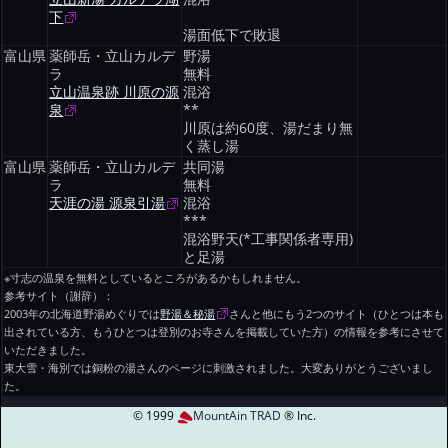
下
湯面低下で敗退
富山県
薬師岳・立山カルデ
野湯
ラ
無料
立山温泉跡 川原の源
混浴
泉
**
川原は約60度、湯だまり無
く蒸し湯
富山県
薬師岳・立山カルデ
共同湯
ラ
無料
天涯の湯 源泉引湯
混浴
***
混浴野天(*工事関係者専用)
と足湯
※寸志の温泉を無料としているところがあるかもしれません。
参考サイト（謝辞）：
2003年の北海道野湯めぐりでは
野湯＆秘湯
さんと他にもう2つのサイト（ひとつは本も
出されている方、もうひとつは登別のお寺さんを掲載していた方）の情報を参考にさせて
いただきました。
東大雪・海別では銅粉の湯さんのページに刺激されました。大変ありがとうございまし
た。
© 1999
MountAin TRAD
® Inc.