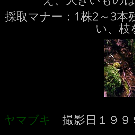
採取マナー：1株2～3
い、枝
ヤマブキ
撮影日１９９