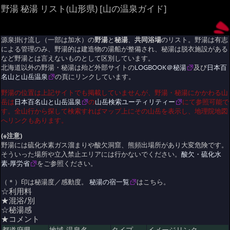
野湯 秘湯 リスト(山形県) [山の温泉ガイド]
源泉掛け流し（一部は加水）の
野湯
と
秘湯
、
共同浴場
のリスト。野湯は有志
による管理のみ、野湯的は建造物の湯船が整備され、秘湯は脱衣施設がある
など野湯とは言えないものとして区別しています。
北海道以外の野湯・秘湯は殆ど外部サイトの
LOGBOOK＠秘湯
及び
日本百
名山と山岳温泉
の頁にリンクしています。
野湯の位置は上記サイトでも掲載していませんが、野湯・秘湯にかかわる山
岳は
日本百名山と山岳温泉
の
山岳検索ユーティリティー
にて参照可能で
す。全山行から探して検索すればマップ上にその山岳を表示し、地理院地図
へリンクもあります。
(※注意)
野湯には硫化水素ガス溜まりや酸欠洞窟、熊頻出場所があり大変危険です。
そういった場所や立入禁止エリアには行かないでください。
酸欠・硫化水
素-厚労省
をご参照ください。
（＊）印は秘湯度／感動度。
秘湯の宿一覧
はこちら。
☆利用料
★混浴/別
☆秘湯感
★コメント