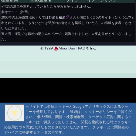
都道府県
地域-温泉名
タイプ
イメージリンク
※寸志の温泉を無料としているところがあるかもしれません。
参考サイト（謝辞）：
2003年の北海道野湯めぐりでは
野湯＆秘湯
さんと他にもう2つのサイト（ひとつは本も
出されている方、もうひとつは登別のお寺さんを掲載していた方）の情報を参考にさせて
いただきました。
東大雪・海別では銅粉の湯さんのページに刺激されました。大変ありがとうございまし
た。
© 1999
MountAin TRAD
® Inc.
当サイトでは必須クッキーとGoogleアナリティクスによるクッ
当サイトでは必須クッキーとGoogleアナリティクスによるクッ
キーを使用しております。 詳細は、クッキーポリシーをご覧くだ
キーを使用しております。 詳細は、クッキーポリシーをご覧くだ
さい。 個人情報、閲覧・検索履歴等、ターゲット広告に関するク
さい。 個人情報、閲覧・検索履歴等、ターゲット広告に関するク
ッキーは一切扱っておりません。 閲覧を継続される時はクッキー
ッキーは一切扱っておりません。 閲覧を継続される時はクッキー
の使用につき同意頂けたものとさせていただきます。 クッキーとは閲覧者の
の使用につき同意頂けたものとさせていただきます。 クッキーとは閲覧者の
デバイスに格納するデータの事です。
デバイスに格納するデータの事です。