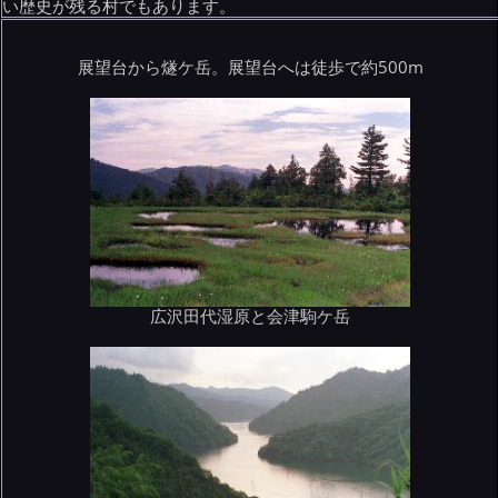
い歴史が残る村でもあります。
展望台から燧ケ岳。展望台へは徒歩で約500m
広沢田代湿原と会津駒ケ岳