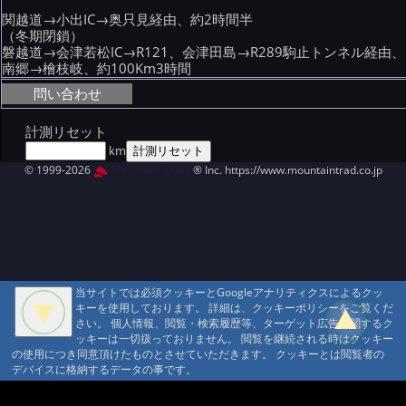
関越道→小出IC→奥只見経由、約2時間半
（冬期閉鎖）
磐越道→会津若松IC→R121、会津田島→R289駒止トンネル経由、
南郷→檜枝岐、約100Km3時間
問い合わせ
計測リセット
km
© 1999-2026
MountAin TRAD
® Inc. https://www.mountaintrad.co.jp
当サイトでは必須クッキーとGoogleアナリティクスによるクッ
キーを使用しております。 詳細は、クッキーポリシーをご覧くだ
さい。 個人情報、閲覧・検索履歴等、ターゲット広告に関するク
ッキーは一切扱っておりません。 閲覧を継続される時はクッキー
の使用につき同意頂けたものとさせていただきます。 クッキーとは閲覧者の
デバイスに格納するデータの事です。