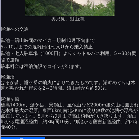
奥只見、銀山湖。
尾瀬への交通
御池ー沼山峠間のマイカー規制10月下旬まで
5～10月までの混雑日は七入りから乗入禁止
御池・七入駐車場（1000円）よりシャトルバス利用、5～30分間
隔で運転
駐車料金は宿泊施設でコインが出ます。
尾瀬沼
はるか昔、燧ケ岳の噴火によりできたものです。湖畔めぐりは木
道が敷かれた岸辺を2～3時間。沼山峠から約50分。
尾瀬ヶ原
標高1400m、燧ケ岳、景鶴山、至仏山など2000m級の山に囲まれ
た本州最大の湿原。東西6km,南北2Kmに渡り無数の池塘や浮島が
点在しています。5月から9月まで高山植物が咲き誇ります。沼山
峠から尾瀬沼経由、約3時間10分、御池から段吉新道経由、約2時
間40分。