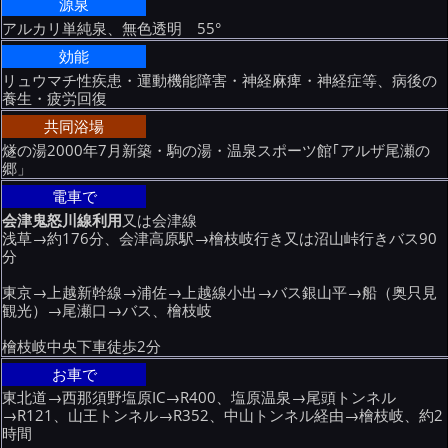
源泉
アルカリ単純泉、無色透明 55°
効能
リュウマチ性疾患・運動機能障害・神経麻痺・神経症等、病後の
養生・疲労回復
共同浴場
燧の湯2000年7月新築・駒の湯・温泉スポーツ館｢アルザ尾瀬の
郷」
電車で
会津鬼怒川線利用
又は会津線
浅草→約176分、会津高原駅→檜枝岐行き又は沼山峠行きバス90
分
東京→上越新幹線→浦佐→上越線小出→バス銀山平→船（奥只見
観光）→尾瀬口→バス、檜枝岐
檜枝岐中央下車徒歩2分
お車で
東北道→西那須野塩原IC→R400、塩原温泉→尾頭トンネル
→R121、山王トンネル→R352、中山トンネル経由→檜枝岐、約2
時間