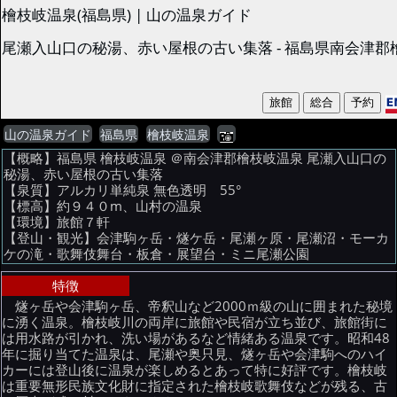
檜枝岐温泉(福島県) | 山の温泉ガイド
尾瀬入山口の秘湯、赤い屋根の古い集落 - 福島県南会津郡
山の温泉ガイド
福島県
檜枝岐温泉
【概略】福島県 檜枝岐温泉 ＠南会津郡檜枝岐温泉 尾瀬入山口の
秘湯、赤い屋根の古い集落
【泉質】アルカリ単純泉 無色透明 55°
【標高】約９４０m、山村の温泉
【環境】旅館７軒
【登山・観光】会津駒ヶ岳・燧ケ岳・尾瀬ヶ原・尾瀬沼・モーカ
ケの滝・歌舞伎舞台・板倉・展望台・ミニ尾瀬公園
特徴
燧ヶ岳や会津駒ヶ岳、帝釈山など2000ｍ級の山に囲まれた秘境
に湧く温泉。檜枝岐川の両岸に旅館や民宿が立ち並び、旅館街に
は用水路が引かれ、洗い場があるなど情緒ある温泉です。昭和48
年に掘り当てた温泉は、尾瀬や奥只見、燧ヶ岳や会津駒へのハイ
カーには登山後に温泉が楽しめるとあって特に好評です。檜枝岐
は重要無形民族文化財に指定された檜枝岐歌舞伎などが残る、古