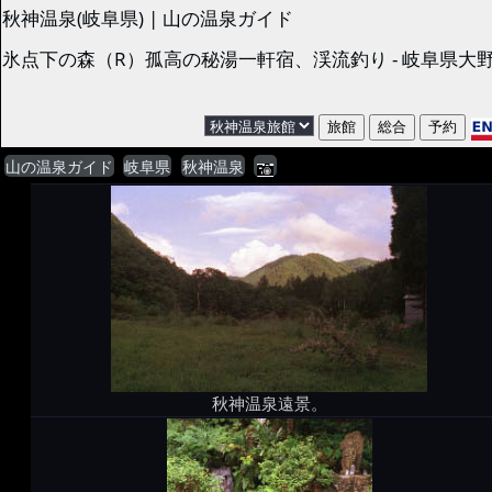
秋神温泉(岐阜県) | 山の温泉ガイド
氷点下の森（R）孤高の秘湯一軒宿、渓流釣り - 岐阜県大
山の温泉ガイド
岐阜県
秋神温泉
秋神温泉遠景。