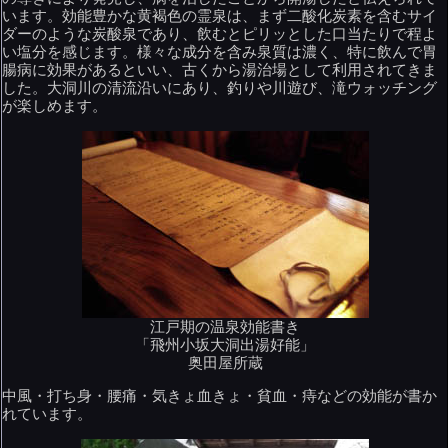
います。効能豊かな黄褐色の霊泉は、まず二酸化炭素を含むサイ
ダーのような炭酸泉であり、飲むとピリッとした口当たりで程よ
い塩分を感じます。様々な成分を含み泉質は濃く、特に飲んで胃
腸病に効果があるといい、古くから湯治場として利用されてきま
した。大洞川の清流沿いにあり、釣りや川遊び、滝ウォッチング
が楽しめます。
江戸期の温泉効能書き
「飛州小坂大洞出湯好能」
奥田屋所蔵
中風・打ち身・腰痛・気きょ血きょ・貧血・痔などの効能が書か
れています。