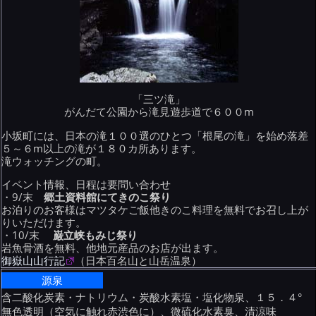
「三ツ滝」
がんだて公園から滝見遊歩道で６００m
小坂町には、日本の滝１００選のひとつ「根尾の滝」を始め落差
５～６m以上の滝が１８０カ所あります。
滝ウォッチングの町。
イベント情報、日程は要問い合わせ
・9/末
郷土資料館にてきのこ祭り
お泊りのお客様はマツタケご飯他きのこ料理を無料でお召し上が
りいただけます。
・10/末
巌立峡もみじ祭り
岩魚骨酒を無料、他地元産品のお店が出ます。
御嶽山山行記
（日本百名山と山岳温泉）
源泉
含二酸化炭素・ナトリウム・炭酸水素塩・塩化物泉、１５．４°
無色透明（空気に触れ赤渋色に）、微硫化水素臭、清涼味