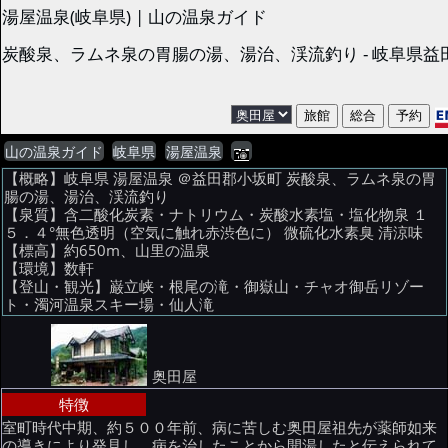
湯屋温泉(岐阜県) | 山の温泉ガイド
炭酸泉、ラムネ泉の胃腸の湯、湯治、渓流釣り - 岐阜県益
山の温泉ガイド
岐阜県
湯屋温泉
【概略】岐阜県 湯屋温泉 ＠益田郡小坂町 炭酸泉、ラムネ泉の胃
腸の湯、湯治、渓流釣り
【泉質】含二酸化炭素・ナトリウム・炭酸水素塩・塩化物泉 １
５．４°無色透明（空気に触れ赤渋色に） 微硫化水素臭 清涼味
【標高】約650m、山里の温泉
【環境】数軒
【登山・観光】巌立峡・根尾の滝・御嶽山・チャオ御岳リゾー
ト・濁河温泉スキー場・仙人滝
奥田屋
特徴
室町時代中期、約５００年前、病に苦しむ奥田屋祖先が薬師如来
の導きにより発見し、病を治したことから開湯したと伝えられて