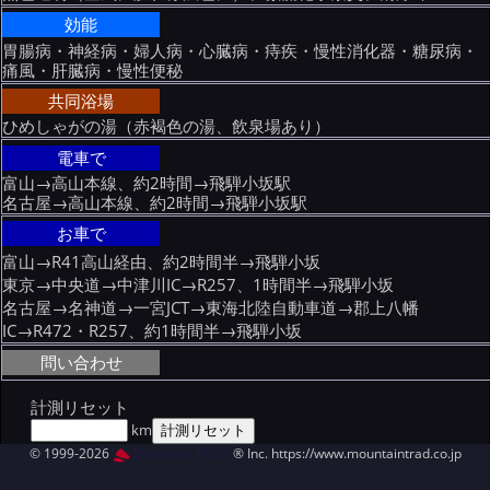
効能
胃腸病・神経病・婦人病・心臓病・痔疾・慢性消化器・糖尿病・
痛風・肝臓病・慢性便秘
共同浴場
ひめしゃがの湯（赤褐色の湯、飲泉場あり）
電車で
富山→高山本線、約2時間→飛騨小坂駅
名古屋→高山本線、約2時間→飛騨小坂駅
お車で
富山→R41高山経由、約2時間半→飛騨小坂
東京→中央道→中津川IC→R257、1時間半→飛騨小坂
名古屋→名神道→一宮JCT→東海北陸自動車道→郡上八幡
IC→R472・R257、約1時間半→飛騨小坂
問い合わせ
計測リセット
km
© 1999-2026
MountAin TRAD
® Inc. https://www.mountaintrad.co.jp