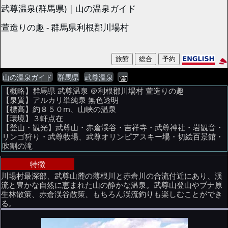
武尊温泉(群馬県) | 山の温泉ガイド
萱造りの趣 - 群馬県利根郡川場村
山の温泉ガイド
群馬県
武尊温泉
【概略】群馬県 武尊温泉 ＠利根郡川場村 萱造りの趣
【泉質】アルカリ単純泉 無色透明
【標高】約８５０m、山峡の温泉
【環境】３軒点在
【登山・観光】武尊山・赤倉渓谷・吉祥寺・武尊神社・岩観音・
リンゴ狩り・武尊牧場、武尊オリンピアスキー場・切絵百景館・
吹割の滝
特徴
川場村最深部、武尊山麓の薄根川と赤倉川の合流付近にあり、渓
流と豊かな自然に恵まれた山の静かな温泉。武尊山登山やブナ原
生林散策、赤倉渓谷散策、もちろん渓流釣りも楽しむことができ
る。