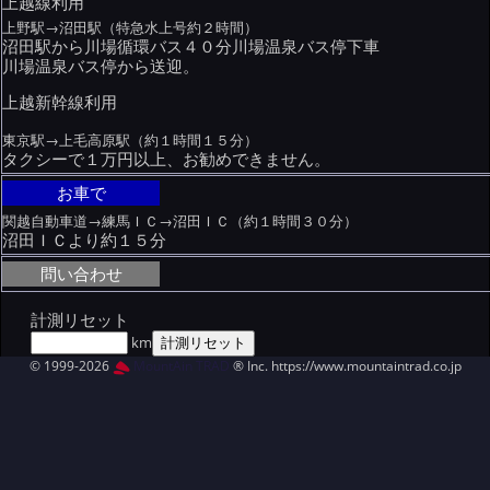
上越線利用
上野駅→沼田駅（特急水上号約２時間）
沼田駅から川場循環バス４０分川場温泉バス停下車
川場温泉バス停から送迎。
上越新幹線利用
東京駅→上毛高原駅（約１時間１５分）
タクシーで１万円以上、お勧めできません。
お車で
関越自動車道→練馬ＩＣ→沼田ＩＣ（約１時間３０分）
沼田ＩＣより約１５分
問い合わせ
計測リセット
km
© 1999-2026
MountAin TRAD
® Inc. https://www.mountaintrad.co.jp