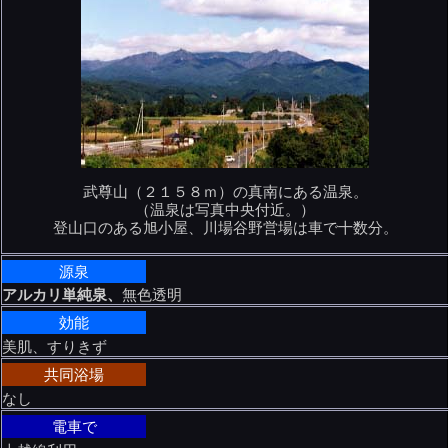
武尊山（２１５８ｍ）の真南にある温泉。
（温泉は写真中央付近。）
登山口のある旭小屋、川場谷野営場は車で十数分。
源泉
アルカリ単純泉、
無色透明
効能
美肌、すりきず
共同浴場
なし
電車で