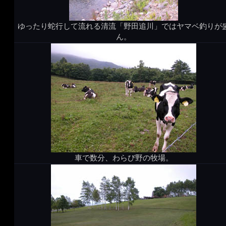
ゆったり蛇行して流れる清流「野田追川」ではヤマベ釣りが
ん。
車で数分、わらび野の牧場。