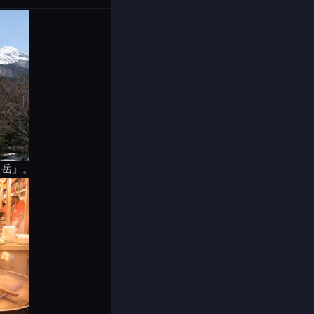
」
臼岳」。