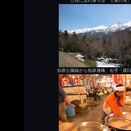
三段に流れ落ちる「三重の滝
知床公園線から知床連峰、右手「羅