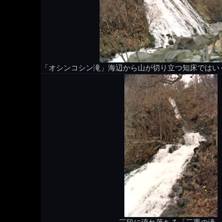
「オシンコシン滝」海辺から山が切り立つ知床ではい