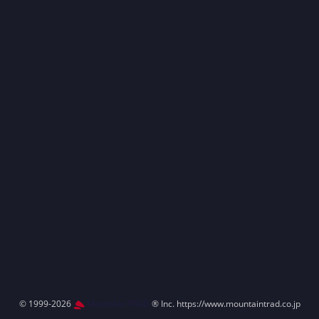
© 1999-2026
MountAin TRAD
® Inc. https://www.mountaintrad.co.jp