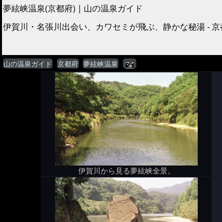
夢絃峡温泉(京都府) | 山の温泉ガイド
伊賀川・名張川出会い、カワセミが飛ぶ、静かな秘湯 - 
山の温泉ガイド
京都府
夢絃峡温泉
伊賀川から見る夢絃峡全景。