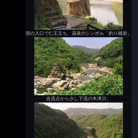
宿の入口で仁王立ち、温泉のシンボル「釣り鐘岩」
合流点から少し下流の木津川。