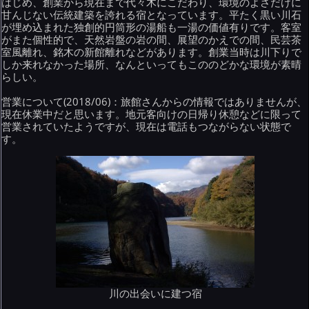
はじめ、創業から現在まで代々木にこだわり、環境のよさだけに
甘んじない伝統建築を誇れる宿となっています。平たく黒い川石
が埋め込まれた独創的円筒形の湯船も一湯の価値有りです。客室
がまた個性的で、天然岩盤の岩の間、展望のかえでの間、民芸茶
室風離れ、銘木の新館離れなどがあります。創業当時は川下りで
しか来れなかった場所、なんといってもこののどかな環境が素晴
らしい。
営業について(2018/06)：旅館さんからの情報ではありませんが、
現在休業中だと思います。地元客向けの日帰り休憩などに限って
営業されていたようですが、現在は電話もつながらない状態で
す。
川の出会いに建つ宿