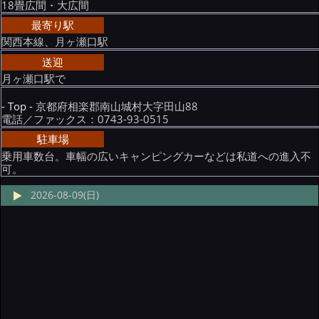
18畳広間・大広間
最寄り駅
関西本線、月ヶ瀬口駅
送迎
月ヶ瀬口駅で
- Top -
京都府相楽郡南山城村大字田山88
電話／ファックス：0743-93-0515
駐車場
乗用車数台。車幅の広いキャンピングカーなどは私道への進入不
可。
2026-08-09(日)