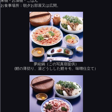
果物・お漬物・ごはん
お食事場所：朝夕お部屋又は広間。
夢絃鍋（この写真宿提供）
(鯉の薄切り、湯どうしした鯉キモ、味噌仕立て）