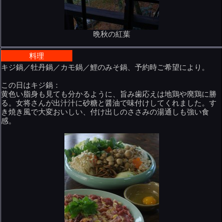
晩秋の紅葉
料理
キジ鍋／牡丹鍋／カモ鍋／鯉のみそ鍋、予約時ご希望により。
この日はキジ鍋：
黄色い脂身も見ても分かるように、旨み歯応えは地鶏や廃鶏に勝
る。女将さんが出汁汁に砂糖と醤油で味付けしてくれました。す
き焼き風で大変おいしい、付け出しのささみの湯通しも強い食
感。