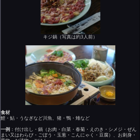
キジ鍋（写真は約3人前）
食材
鯉・鮎・うなぎなど川魚、猪・鴨・雉など
一例
：付け出し・鍋（お肉・白菜・春菊・えのき・シメジ・ぜん
まい又はわらび・ごぼう・玉葱・こんにゃく・豆腐）、お刺身・