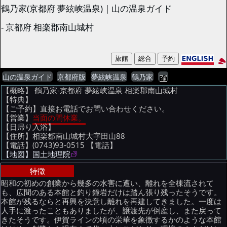
鶴乃家(京都府 夢絃峡温泉) | 山の温泉ガイド
- 京都府 相楽郡南山城村
山の温泉ガイド
京都府版
夢絃峡温泉
鶴乃家
【概略】 鶴乃家-京都府 夢絃峡温泉 相楽郡南山城村
【特典】
【ご予約】直接お電話でお問い合わせください。
【営業】
当面の間休業。
【日帰り入浴】
【住所】相楽郡南山城村大字田山88
【電話】(0743)93-0515
【電話】
【地図】国土地理院
特徴
昭和の初めの創業から幾多の水害に遭い、離れを全棟流されて
も、広間のある本館と釣り鐘岩だけは踏ん張り残ったそうです。
本館が残るならと再興を決意し離れを再建してきました。一度は
人手に渡ったこともありましたが、譲渡先が倒産し、また戻って
きたそうです。伊賀ラインの頃の栄華を象徴するかのような本館