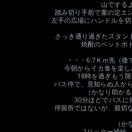
山でする
踏み切り手前で案の定エ
左手の広場にハンドルを切
さっき通り過ぎたスタン
焼酎のペットボ
・・・6.7Ｋｍ先（
今朝からイカ食を楽し
18時を過ぎもう
バス停で、見知らぬ人か
（かなり助かる
30分ほどでバスに
停留所ではないが、親切
（か
2リッター補給