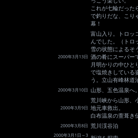
っこう楽しい。
これが七輪だった
で釣りだな、こり
幕！
富山入り。トロッ
んでした。（トロ
雪の状態によるそ
酒の肴にスーパー
2000年3月13日
月明かりの中ひと
で塩焼きしている
う。立山有峰林道
山形、五色温泉へ
2000年3月10日
荒川峡から山形、
地元車救出。
2000年3月9日
白布温泉の萱葺き
荒川渓谷泊
2000年3月8日
2000年3月1日～3