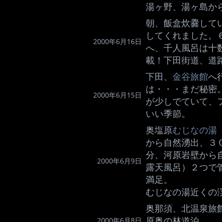
湯ヶ野、湯ヶ島か
朝、飯盒炊爨して
してくれました。
2000年6月16日
へ、千人風呂は十
載！下田街道、道
下田、
金谷旅館
へ
は・・・まだ秘密
2000年6月15日
が少しでていて、
いい季節。
奥塩原
むじなの湯
から自然湧出、３
分、河原岩壁から
2000年6月9日
露天風呂）２つで
満足。
むじなの湯近くの
奥那須、北温泉旅
原奥の林道泊。
2000年6月8日