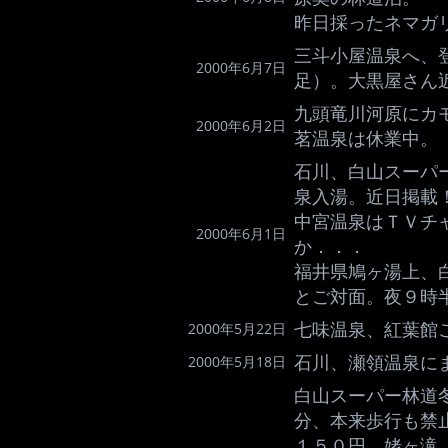
昨日採ったネマガ
三斗小屋温泉へ、
2000年6月7日
足）。大黒屋さん
九頭竜川河原にカ
2000年6月2日
茗温泉は休業中。
石川、白山スーパ
泉入湯。近日掲載
中宮温泉はＴＶチ
2000年6月1日
か．．．
福井県鳩ヶ湯上、
とご対面。夜９時
七味温泉、紅葉館
2000年5月22日
石川、瀬領温泉に
2000年5月18日
白山スーパー林道
分、本来歩行も禁止
１５０円。姥ヶ滝