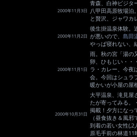
青森、白神ビジタ
八甲田高原牧場泊
2000年11月3日
と贅沢、ジャワカ
後生掛温泉体験。
が悪いので、
島田
2000年11月2日
やっぱ寝れない、
雨。秋の宮「湯の
卵、ひもじい・・
ラ・カレー、今夜
2000年11月1日
会。今回はシュラ
暖かいが小屋の屋
大平温泉、滝見屋
たが寄ってみる。
掲載！夕方になっ
2000年10月31日
（昼食抜き＆風邪
到着の若い女性(,
原毛手前の林道11