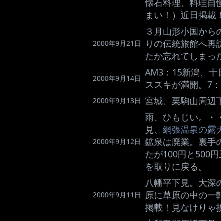
懐石料理、料理自
まい！）近日掲載
３月山形小国から
りの伝統旅館へ再
2000年9月21日
たか忘れてしまっ
AM3：15新潟、
2000年9月14日
ススキが満開。7：
宮城、栗駒山周辺
2000年9月13日
雨、ひもじい。・
見、
網張温泉の露
鉱泉は廃業。裏手
2000年9月12日
たが100円と50
を取りに戻る。
八幡平下見。大深
原に草原の中の一
2000年9月11日
掲載！見なけりゃ