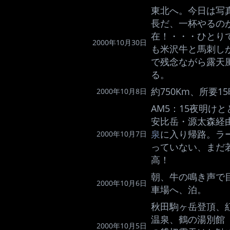
東北へ。今日は写
長だ、一杯やるの
在！・・・ひとり
2000年10月30日
も米沢牛と馬刺し
で残念ながら露天
る。
約750Km、所要1
2000年10月8日
AM5：15夜明け
安比岳・源太森経
泉
に入り帰路。ラ
2000年10月7日
っていない、まだ
高！
朝、牛の鳴き声で
2000年10月6日
車場へ、泊。
秋田駒ヶ岳登頂、
温泉、鶴の湯別館
2000年10月5日