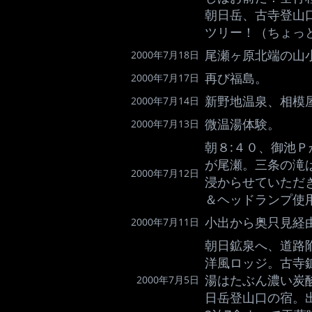
朝日岳、古寺登山
ツリー！（ちょっ
尾瀬ヶ原北端の山
2000年7月18日
再び福島。
2000年7月17日
新野地温泉、相模
2000年7月14日
微温湯体験。
2000年7月13日
朝８:４０、御池
が尾瀬。三条の滝
2000年7月12日
浸からせていただ
＆ヘッドランプ使
小出から奥只見経
2000年7月11日
朝日鉱泉へ、道路
洋風ロッジ。古寺
湯はたぶん濃い炭
2000年7月5日
日岳登山口の宿。