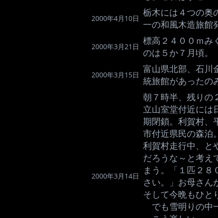
栃木には４つの奥
2000年4月10日
一の和風木造旅館
標高２４００ｍみ
2000年3月21日
のは５か７月頃。
富山県北部、石川
2000年3月15日
統旅館があったの
朝７時半、残りの
立山室堂付近には
期閉鎖。利賀村、
市付近県民の森泊
利賀村走行中、と
だろうな～と考え
まう。「１匹２８
2000年3月14日
さい。」お母さん
そして今晩もひと
でも雪明りの中一