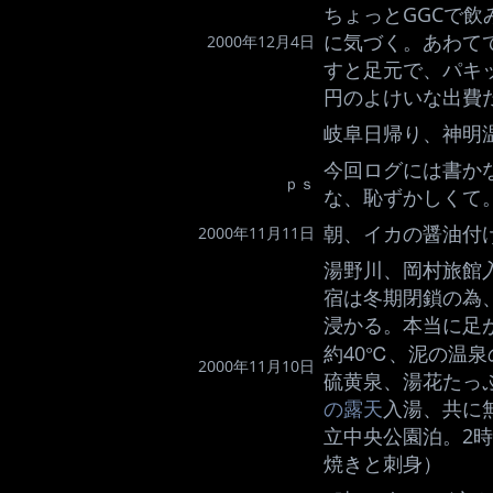
ちょっとGGCで
に気づく。あわて
2000年12月4日
すと足元で、パキッ。
円のよけいな出費
岐阜日帰り、神明
今回ログには書か
ｐｓ
な、恥ずかしくて
朝、イカの醤油付け
2000年11月11日
湯野川、岡村旅館
宿は冬期閉鎖の為
浸かる。本当に足
約40℃、泥の温
2000年11月10日
硫黄泉、湯花たっ
の露天
入湯、共に
立中央公園泊。2
焼きと刺身）