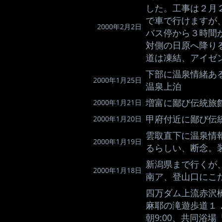
した。工事は２月
で車で行けますが
2000年2月2日
バス停から３時間
対側の日原へ降り
道は凍結、アイゼ
下部に温泉情緒ある
2000年1月25日
温泉上泊
増富に鄙び伝統旅
2000年1月21日
甲府付近に鄙び伝
2000年1月20日
雲取直下に温泉情
2000年1月19日
るらしい、断念。
新潟県まで行くが
2000年1月18日
南ア、登山口にこ
四万ダム上流赤沢
麻耶の滝遊歩道１
朝9:00、共同浴場