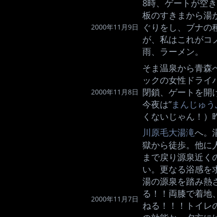
8時、ゲートが空
板のすきまから湯
ぐりをし、ブナの
2000年11月9日
が、私はこれがコ
雨、ラーメン。
そま温泉から青森へ
ックの女性ドライ
閉鎖、ゲートを開
2000年11月8日
今夜は”
まんじゅう
くないじゃん！）
川原毛大湯滝
へ。
獄から徒歩。他に
まで戻り源泉近く
い。更なる浴感を
湯の源泉を踏み熱
る！！両膝で着地
2000年11月7日
ねる！！！トイレ