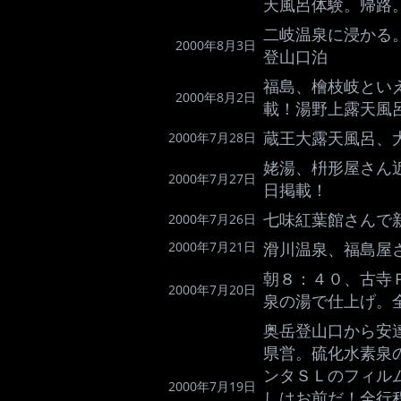
天風呂体験。帰路
二岐温泉に浸かる
2000年8月3日
登山口泊
福島、檜枝岐とい
2000年8月2日
載！湯野上露天風
蔵王大露天風呂、
2000年7月28日
姥湯、枡形屋さん
2000年7月27日
日掲載！
七味紅葉館さんで
2000年7月26日
2000年7月21日
滑川温泉、福島屋
朝８：４０、古寺
2000年7月20日
泉の湯で仕上げ。
奥岳登山口から安
県営。硫化水素泉
ンタＳＬのフィル
2000年7月19日
しはお前だ！全行