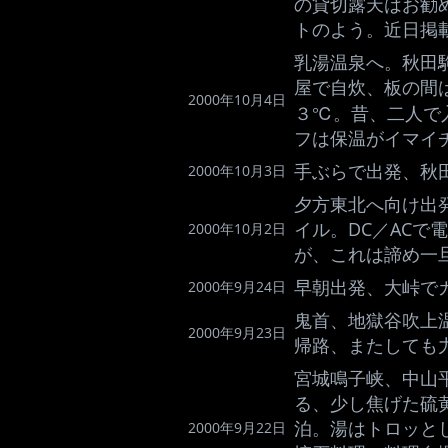
の貸切露天はお勧
トのよう。近日掲
乳湯温泉へ。秋田駒
屋で自炊、板の間
2000年10月4日
３℃。昔、二人で
フは保温がイマイ
手ぶらで出発、秋
2000年10月3日
夕方東北へ向け出
イル。DC／ACで
2000年10月2日
が、これは諦め一
早朝出発、大峠で
2000年9月24日
鬼首、地獄谷吹上
2000年9月23日
帰路、またしても
宮城鳴子峡、中山
る、少し焦げた硫
泊。湯はトロッとし
2000年9月22日