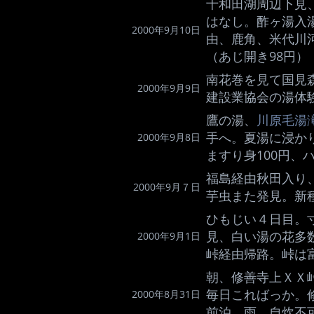
十和田湖周辺下見
はなし。酢ヶ湯入
2000年9月10日
由、鹿角、米代川河
（あじ開き98円）
南花巻を見て国見
2000年9月9日
建設業協会の湯体
鷹の湯、
川原毛湯
手へ。夏湯に浸か
2000年9月8日
ますり身100円、
福島経由秋田入り
2000年9月７日
芋虫また発見。新
ひもじい４日目。
見、白い湯の花多
2000年9月1日
峠経由帰路。峠は
朝、修善寺上ＸＸ
毎日こればっか。
2000年8月31日
前泊、雨、自炊不