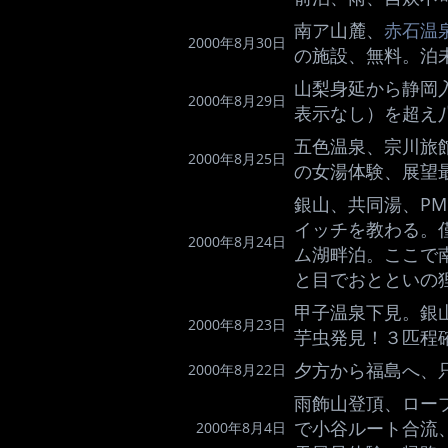
南ア山麓、
赤石温
2000年8月30日
の施設、無料。泊
山梨身延から静岡
2000年8月29日
表示なし）を超え
五色温泉、宗川旅
2000年8月25日
の女湯体験、展望
銀山、共同湯、P
イッチを教わる。
2000年8月24日
ム湖畔泊。ここで
と目でおとといの
甲子温泉下見。銀
2000年8月23日
芋虫発見！３匹程
夕方から福島へ、
2000年8月22日
雨飾山登頂、ロー
で小谷ルート合流
2000年8月4日