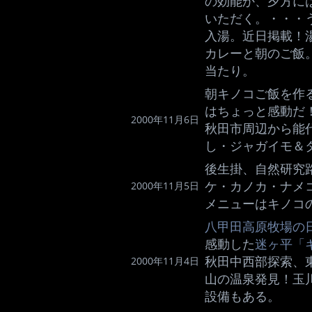
の効能か、夕方に
いただく。・・・
入湯。近日掲載！
カレーと朝のご飯
当たり。
朝キノコご飯を作
はちょっと感動だ
2000年11月6日
秋田市周辺から能
し・ジャガイモ＆
後生掛、自然研究
ケ・カノカ・ナメ
2000年11月5日
メニューはキノコ
八甲田高原牧場の
感動した
迷ヶ平「
秋田中西部探索、
2000年11月4日
山の温泉発見！玉
設備もある。