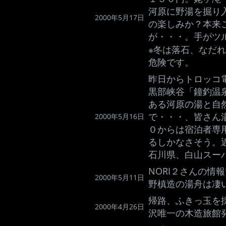
河原に野湯を掘り
2000年5月17日
の楽しみか？本来
が・・・。手がツ
※冬は落石、なだ
危険です。
昨日からトロッコ
黒部峡谷「鐘釣温
ある河原の湯と自
で・・・、皆さん
2000年5月16日
０からは宿泊者専
るしかなさそう。
石川県、白山スー
NORI２さんの情
2000年5月11日
野槙造の湯舟は凄
帰路、ふきっ玉を
2000年4月26日
沢唯一の木造旅館