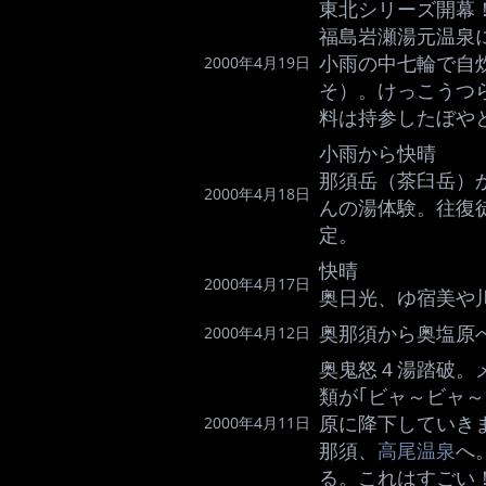
東北シリーズ開幕
福島岩瀬湯元温泉
小雨の中七輪で自
2000年4月19日
そ）。けっこうつ
料は持参したぼや
小雨から快晴
那須岳（茶臼岳）
2000年4月18日
んの湯体験。往復
定。
快晴
2000年4月17日
奥日光、ゆ宿美や
奥那須から奥塩原
2000年4月12日
奥鬼怒４湯踏破。
類が｢ビャ～ビャ
原に降下していき
2000年4月11日
那須、
高尾温泉
へ
る。これはすごい