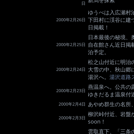
新潟を探索
日
ゆうべは入広瀬村
下田村に渓谷に建
2000年2月26日
日掲載！
日本最後の秘境、
自在館さん近日掲
2000年2月25日
泊予定。
松之山付近に明治
大雪の中、秋山郷
2000年2月24日
湯沢へ。
湯沢道路
燕温泉へ。公共の
2000年2月23日
ゆきだるま温泉付
あやめ群生の名所、櫛
2000年2月4日
柳沢峠付近、岩盤か
2000年2月3日
soon！
雲取直下、「三条