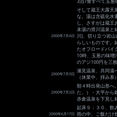
3泊7食すべて玉葱
そして蔵王大露天
な。湯は含硫化水
し、さすがは蔵王
未湯の滑川温泉と
川)、切り立つ岩
2000年7月4日
らしいものです。
たオフロードバイ
10時、玉葱の味
のアジ100円を
瀬見温泉、共同湯
2000年7月3日
（休業中、拝み系
朝４時出発山形へ
た。）・大平から
2000年7月2日
赤倉温泉を下見し
起床９：３０、飲
雨の中、ご飯だけ
2000年6月17日