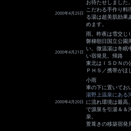
お待たせしました
こだわる手作り料理
2000年4月25日
る湯は超美肌効果
めます。
雨。昨夜は雪交じ
磐梯朝日国立公園
い。微温湯は冬眠
2000年4月21日
い宿発見。帰路
東北はＩＳＤＮの
ＰＨＳ／携帯がほ
小雨
車の下に置いてお
湯野上温泉にある
に流れ環境は最高
2000年4月20日
で源泉を引湯＆＆
泉。
萱葺きの移築宿発