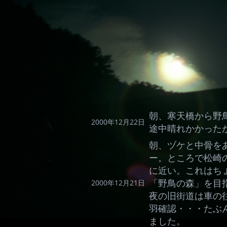
朝、寒天橋から野
2000年12月22日
途中晴れかかった
朝、ヅケと中骨を
ー。ところで松崎
に近い。これはち
「野鳥の森」を目
2000年12月21日
夜の旧街道は車の
羽確認・・・たぶ
ました。