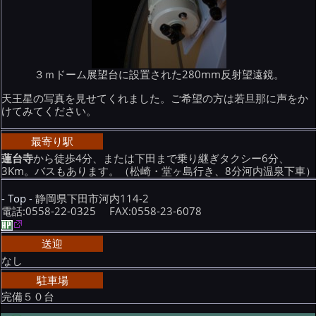
３ｍドーム展望台に設置された280mm反射望遠鏡。
天王星の写真を見せてくれました。ご希望の方は若旦那に声をか
けてみてください。
最寄り駅
蓮台寺
から徒歩4分、または下田まで乗り継ぎタクシー6分、
3Km。バスもあります。（松崎・堂ヶ島行き、8分河内温泉下車
- Top -
静岡県下田市河内114-2
電話:0558-22-0325 FAX:0558-23-6078
送迎
なし
駐車場
完備５０台