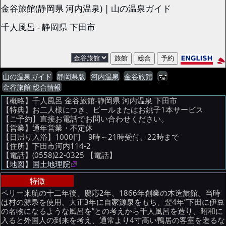
金谷旅館(静岡県 河内温泉) | 山の温泉ガイド
千人風呂 - 静岡県 下田市
山の温泉ガイド
静岡県版
河内温泉
金谷旅館
金谷旅館 総合情報
【概略】千人風呂 金谷旅館-静岡県 河内温泉 下田市
【特典】お二人様につき、ビールまたはお銚子1本サービス
【ご予約】直接お電話でお問い合わせください。
【営業】通年営業・不定休
【日帰り入浴】1000円 9時～21時受付、22時まで
【住所】下田市河内114-2
【電話】(0558)22-0325
【電話】
【地図】国土地理院
特徴
ペリー来航の十二年後、慶応2年、1866年創業の木造旅館。当時
は村の源泉を使用。大正3年に自家源泉をもち、翌4年”下田に伊豆
の名物になるような風呂を”との考えから千人風呂を造り、昭和に
入ると外国人の到来を考え、通常より4寸高い鴨居の客室を造るな