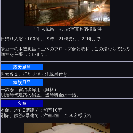
「千人風呂」※この写真お宿様提供
日帰り入浴：1000円。9時～21時受付、22時まで
伊豆一の木造風呂は三体のブロンズ像と調和しこの湯ならではの
個性を主張しています。
露天風呂
男女各１、打たせ湯・泡風呂付き。
家族風呂
一銭湯：宿泊者専用（無料）
明治時代建築の湯屋、当時料金は一銭。
客室
本館、木造2階建て：和室10室
別館、鉄筋2階建て：洋室3室 全50名様収容