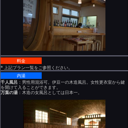
料金
* 上記プラン一覧をご参照ください。
内湯
千人風呂
：男性用混浴可。伊豆一の木造風呂。女性更衣室から鍵
を開けて入ることができます。
万葉の湯
：木造の女風呂としては日本一。