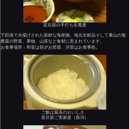
若旦那の手打ち生蕎麦
下田港で水揚げされた新鮮な海産物、地元生鮮品そして裏山の無
農薬の野菜、果物、山菜など食材に恵まれています。
お食事場所：和室は朝夕お部屋、洋室はお食事処。
ご飯は最高のおいしさ、
若旦那ご実家産（新潟）