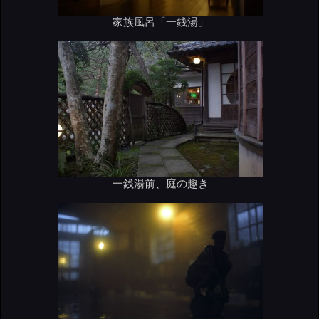
家族風呂「一銭湯」
一銭湯前、庭の趣き