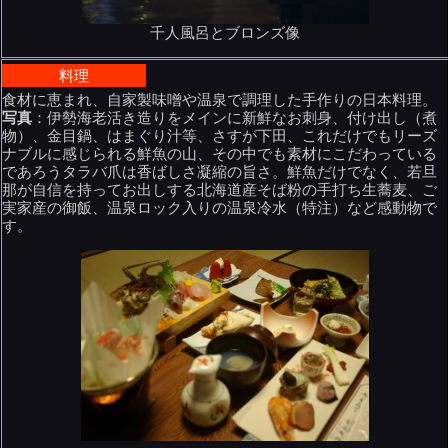
千人風呂とブロンズ像
料理
食材に恵まれ、自家製味噌や温泉で調理した手作りの日本料理。
写真
：伊勢海老活き造りをメインに新鮮なお刺身、付け出し（煮
物）、金目鍋、はまぐり汁等、さすが下田、これだけでもリーズ
ナブルに感じられる鮮魚の山、その中でも素材にこだわっている
であろうタラバ爪は香ばしさ凝縮の旨さ。鮮魚だけでなく、若旦
那が自信を持ってお出しする北海道産そば粉の手打ち生蕎麦、ご
実家産の御飯、温泉ロック入りの温泉冷水（特注）など感動物で
す。