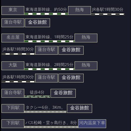
東京
熱海
東海道新幹線、約50分
JR各駅1時間30分
蓮台寺駅
金谷旅館
名古屋
熱海
東海道新幹線、1時間25分
蓮台寺駅
金谷旅館
JR各駅1時間30分
大阪
熱海
東海道新幹線、2時間25分
蓮台寺駅
金谷旅館
JR各駅1時間30分
蓮台寺駅
金谷旅館
徒歩4分
下田駅
金谷旅館
タクシー6分、3Km。
下田駅
河内温泉下車
バス松崎・堂ヶ島行き、8分