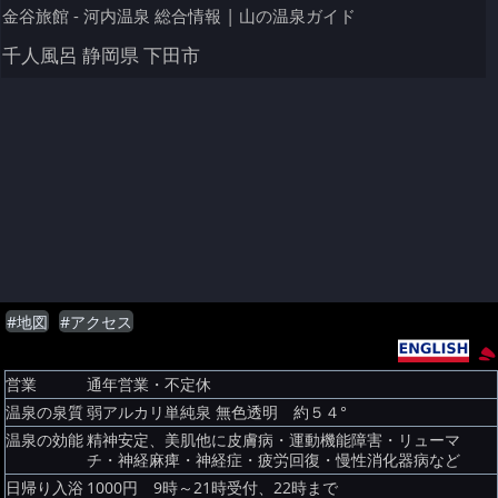
金谷旅館 - 河内温泉 総合情報 | 山の温泉ガイド
千人風呂 静岡県 下田市
#地図
#アクセス
営業
通年営業・不定休
温泉の泉質
弱アルカリ単純泉 無色透明 約５４°
温泉の効能
精神安定、美肌他に皮膚病・運動機能障害・リューマ
チ・神経麻痺・神経症・疲労回復・慢性消化器病など
日帰り入浴
1000円 9時～21時受付、22時まで