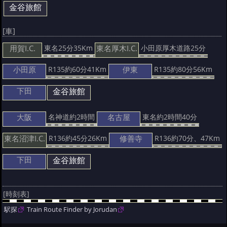
金谷旅館
[車]
用賀I.C.
東名厚木I.C.
東名25分35Km
小田原厚木道路25分
小田原
伊東
R135約60分41Km
R135約80分56Km
下田
金谷旅館
大阪
名古屋
名神道約2時間
東名約2時間40分
東名沼津I.C.
修善寺
R136約45分26Km
R136約70分、47Km
下田
金谷旅館
[時刻表]
駅探
Train Route Finder by Jorudan