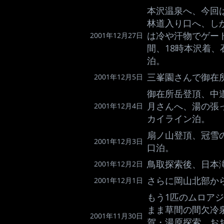
本沢温泉へ、今回
林道入り口へ、し
は冷や汗物でゲー
2001年12月27日
間、18時本沢着
泊。
三峯園さんで御在
2001年12月5日
御在所岳登頂、中
月さんへ、湯の張っ
2001年12月4日
カイライン泊。
扇ノ山登頂、冠雪
2001年12月3日
口泊。
鳥取探索後、日本
2001年12月2日
さらに岡山北部か
2001年12月1日
もう1匹のムロア
まま草間の間欠冷
2001年11月30日
賀・湯原探索。お