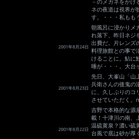
－のメガネをかけ
ネの夜道は視界が
す。・・・私もも
朝風呂に浸かりメ
れ落下、昨日ネジ
出費だ。片レンズ
2001年8月24日
料理旅館との事で
けることに。鮎に
唾が・・・。大台
先日、大峯山「山
兵衛さんの後鬼の
2001年8月23日
に、久しぶりのコ
させていただく。m(_
吉野で本格的な源
載！十津川の南、
温硫黄泉？濃い硫
2001年8月22日
台風で底は砂が厚