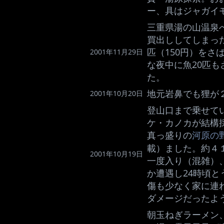
ー、具はジャガイ
三重県湯の山温泉
買出ししてしまった
匹（150円）をさ
2001年11月29日
な夜中に魚20匹
た。
地元岩鼻でも狸が
2001年10月20日
登山口まで乗せて
ケ・カノカが結構
真っ盛りの
河原の
載）ました。約４
2001年10月19日
一度入り（混雑）
か遭遇し24時頃
傷も少なく家に連
ダメージだったよ
朝玉ねぎラーメン