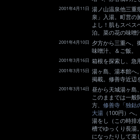
2001年4月11日
湯ノ山温泉他三重
泉」入湯。町営の
よし！肌もスベス
泊。菜の花の味噌
2001年4月10日
夕方から三重へ、
味噌汁、＆ご飯。
2001年3月16日
箱根を探索し、急
2001年3月15日
湯ヶ島、湯本館へ
掲載。修善寺近辺
2001年3月14日
昼から天城湯ヶ島
このままでは一般
方、
修善寺「独鈷
大湯
（100円）
湯をし（この時排
槽でゆっくり長湯
になったりして楽