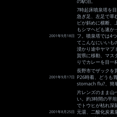
の駅泊。
7時起床噴泉塔を
急ぎ足、左足で草
ビが斜めに横断、
もシマヘビも速か
フ。噴泉塔では4
2001年9月18日
てこんなにいいも
浸かり途中ヤマブ
賀県に移動、マス
りでカレーを目一
長野市でザックを
P26時着、どうも
2001年9月17日
stomach fl
片レンズのまま山
い。約3時間の平
でトウヒが枯れ深
元湯、二酸化炭素泉
2001年8月25日