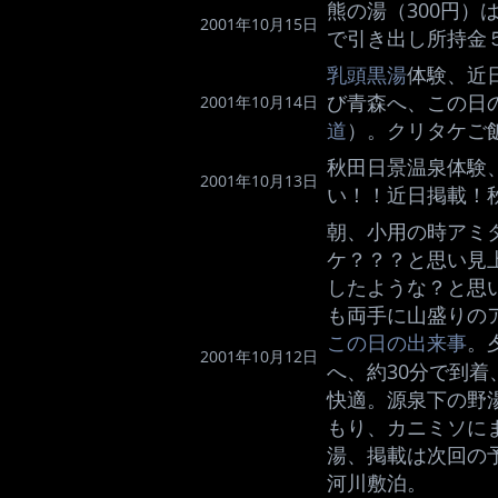
熊の湯（300円
2001年10月15日
で引き出し所持金
乳頭黒湯
体験、近
び青森へ、この日
2001年10月14日
道
）。クリタケご
秋田日景温泉体験
2001年10月13日
い！！近日掲載！
朝、小用の時アミ
ケ？？？と思い見
したような？と思
も両手に山盛りの
この日の出来事
。
2001年10月12日
へ、約30分で到着
快適。源泉下の野湯
もり、カニミソに
湯、掲載は次回の
河川敷泊。