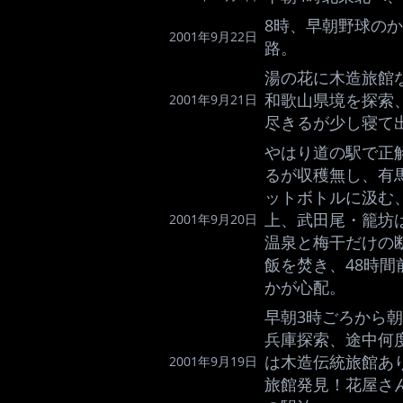
8時、早朝野球の
2001年9月22日
路。
湯の花に木造旅館
和歌山県境を探索、
2001年9月21日
尽きるが少し寝て
やはり道の駅で正
るが収穫無し、有馬
ットボトルに汲む
上、武田尾・籠坊
2001年9月20日
温泉と梅干だけの
飯を焚き、48時
かが心配。
早朝3時ごろから
兵庫探索、途中何
は木造伝統旅館あ
2001年9月19日
旅館発見！花屋さ