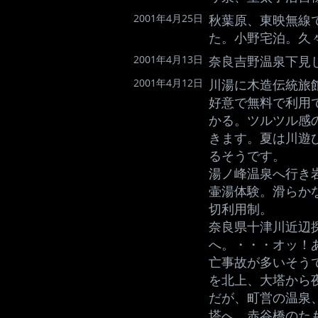
2001年4月25日
秋葉原、東映無線
た。小野宅泊。久
2001年4月13日
奈良吉野温泉下見
2001年4月12日
川湯に木造伝統旅
好意で無料で利用
かる。ツルツル感
きます。夏は川遊
るそうです。
湯ノ峰温泉へ行き岩
壷湯体験。滑らか
切利用制。
奈良県十津川近辺
へ。・・・オッ！あ
亡事故が多いそうで
を北上、大塔から
だが、町営の温泉
塔へ、赤谷橋のた