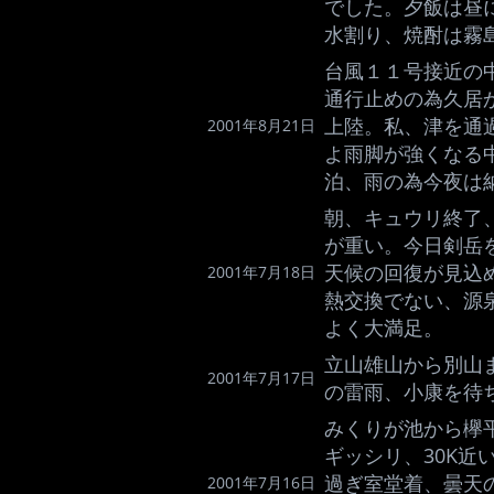
でした。夕飯は昼
水割り、焼酎は霧
台風１１号接近の中
通行止めの為久居か
上陸。私、津を通過
2001年8月21日
よ雨脚が強くなる
泊、雨の為今夜は
朝、キュウリ終了
が重い。今日剣岳
天候の回復が見込
2001年7月18日
熱交換でない、源
よく大満足。
立山雄山から別山ま
2001年7月17日
の雷雨、小康を待
みくりが池から欅
ギッシリ、30K近
過ぎ室堂着、曇天
2001年7月16日