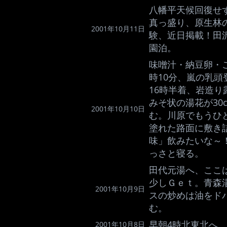
八幡平天候回復せ
真っ盛り、原生林
2001年10月11日
験、近日掲載！田
園泊。
味噌汁・納豆卵・
時10分、嵐の乳
16時半着、岩造
みそ状の湯花が30
2001年10月10日
む。川原でもうひ
塗れた路面に敷き
味」飲みたいな～
っさと寝る。
田代元湯へ、ここ
少しＧｅｔ。青森
2001年10月9日
スの炒めは油をド
む。
早朝4時北東北へ、
2001年10月8日