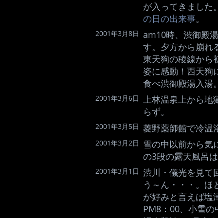
が入ってきました
の日の出来事
。
2001年3月8日
am10時、渋御殿
す。夕方から崩れ
東天狗の稜線から
姿に感動！西天狗
食べ渋御殿湯入湯
2001年3月6日
上林温泉上から地
らず。
2001年3月5日
菱野薬師館で冷温浴
2001年3月2日
雪の中以前から気
の3段の露天風呂
2001年3月1日
渋川・儀光を見て
う～ん・・・。ほ
が好みと言えば塩
PM8：00、小雪