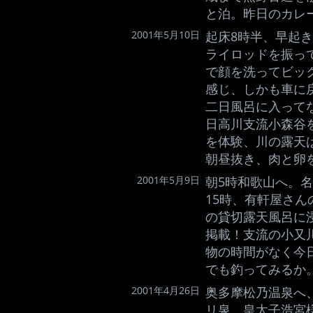
と泊。昨日のカレ
2001年5月10日
起床8時半、早起
ライロッドを振っ
で顔を洗ってビッ
感じ、しかも車に
二日風呂に入って
日高川支流小森谷
を体験、川の露天
朝昼抜き、肉と卵
2001年5月9日
朝5時和歌山へ。
15時、有軒屋さ
の貸切露天風呂に
掲載！支流の小又
物の時間がなく今
でも釣ってみるか
2001年4月26日
奥多摩松乃温泉へ
リ泉、皇太子浩宮