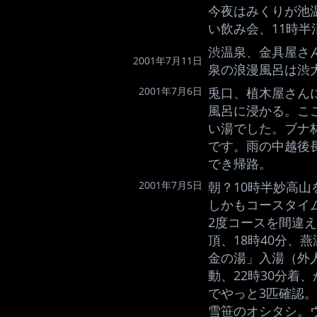
今夜はみくりが池
い飲み会、11時半
渋温泉、金具屋さ
2001年7月11日
泉の浪漫風呂は渋
2001年7月6日
兎口、植木屋さん
風呂に浸かる。こ
い湯でした。ブナ
です。雨の中越後
でき帰路。
2001年7月5日
朝？10時半妙高山
しかもコースタイ
2度コースを間違え
頂、18時40分、
金の湯」入湯（外
動、22時30分着
でやっと3匹確認
雪笹のオシタシ。