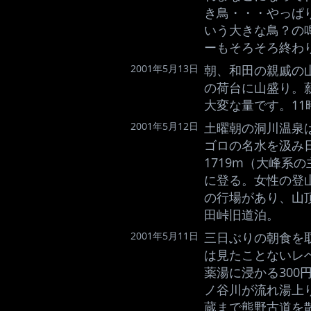
き鳥・・・やっぱ
いう大きな鳥？の
ーもそろそろ終わ
2001年5月13日
朝、和田の親戚の
の荷台に山盛り。
大変な量です。11
2001年5月12日
土曜朝の洞川温泉
ゴロの名水を汲み
1719m（大峰系
に登る。女性の登
の行場があり、山
田峠旧道泊。
2001年5月11日
三日ぶりの朝食を
は見たことないレ
薬湯に浸かる30
ノ谷川が流れ湯上
蔵まで熊野古道を