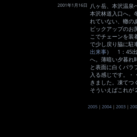
2001年1月16日
八ヶ岳、本沢温泉
本沢林道入口へ。
れていない、轍の
ピックアップのお
こでチェーンを装
で少し戻り脇に駐
出来事
） 1：45
へ。薄暗い夕暮れ
と表面に白くパラ
入る感じです。・
きました。凍てつ
そういえばこれが
2005
｜
2004
｜
2003
｜
20