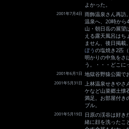
よかった。
2001年7月4日
雨飾温泉さん再訪
温泉へ、20時か
山・朝日岳の展望
える露天風呂はち
ません、後日掲載
ぼう
の塩焼き2匹（
明かりの中魚をさ
う。・・・どこにっ
2001年6月1日
地獄谷野猿公園で
2001年5月31日
上林温泉せきやさ
ケなど山菜郷土懐
満足。お部屋付き
ブル。
2001年5月19日
日原の渓谷は好き
緒に顔を洗ったこ