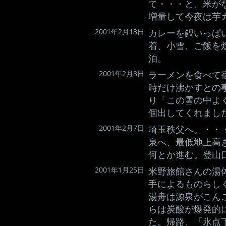
て・・・と、米が
増量して今夜は芋
2001年2月13日
カレーを鍋いっぱい
着、小雪、ご飯を
泊。
2001年2月8日
ラーメンを食べて
時だけ沸かすとの
り「この雪の中よ
個出してくれまし
2001年2月7日
埼玉秩父へ。・・
泉へ、最低地上高
何とか進む。登山
2001年1月25日
米野旅館さんの湯
手によるものらし
湯舟は源泉がこん
らは炭酸が爆発的
た。帰路、「氷点