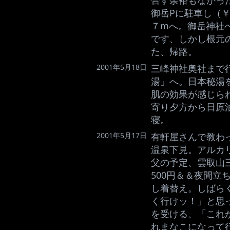
合す余裕もなかっ
御岳Pに駐車し（￥
７mへ。御岳神社
です、しかし根元
た、帰路。
2001年5月18日
三峰神社奥社まで
湯」へ。日本秘湯
肌の効果が感じら
寄り夕方から日原
寝。
2001年5月17日
有軒屋さんで教わ
温泉下見。アルカ
父の予定、雲取山三
500円＆＆夜間立
し着替え。しばら
く行けッ！」と思
を受ける、「これ
れまなこになって