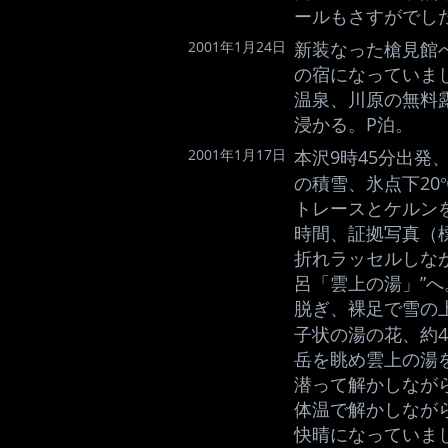
ールもさすがでし
2001年1月24日
新装なった槍見館
の宿になっていま
温泉、川原の無料
浸かる。P泊。
2001年1月17日
本沢9時45分出発
の積雪、氷点下20
トレースとケルン
時間、証拠写真（
折れラッセルしなが
呂「雲上の湯」”
脱ぎ、裸足で雪の
子状の湯の花、約
岳を眺め雲上の湯
潜って解かしなが
体温で解かしなが
快晴になっていま