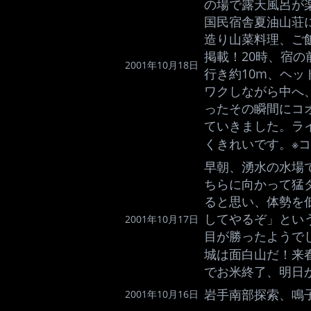
の場で露天風呂が
国民宿舎夏油山荘
造り山菜料理、ご
掲載！20時、宿
2001年10月18日
行き約10m、ヘ
ワクしながら中へ
ったその瞬間にコ
ていきました。ラ
くきれいです。※
早朝、湧水の水場
ちらに向かって猛
ると思い、体勢を
してやるぞ」とい
2001年10月17日
目が勝ったようで
城は面白山だ！来
でお米終了、明日
岩手南部探索、鳴
2001年10月16日