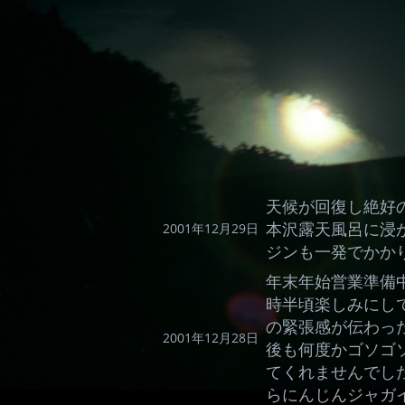
天候が回復し絶好
本沢露天風呂に浸
2001年12月29日
ジンも一発でかか
年末年始営業準備
時半頃楽しみにし
の緊張感が伝わっ
2001年12月28日
後も何度かゴソゴ
てくれませんでし
らにんじんジャガ