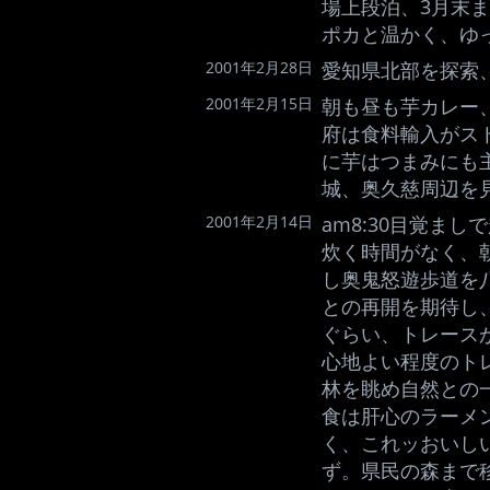
場上段泊、3月末
ポカと温かく、ゆ
2001年2月28日
愛知県北部を探索
2001年2月15日
朝も昼も芋カレー
府は食料輸入がス
に芋はつまみにも
城、奥久慈周辺を
2001年2月14日
am8:30目覚ま
炊く時間がなく、
し奥鬼怒遊歩道を
との再開を期待し
ぐらい、トレース
心地よい程度のト
林を眺め自然との
食は肝心のラーメ
く、これッおいし
ず。県民の森まで