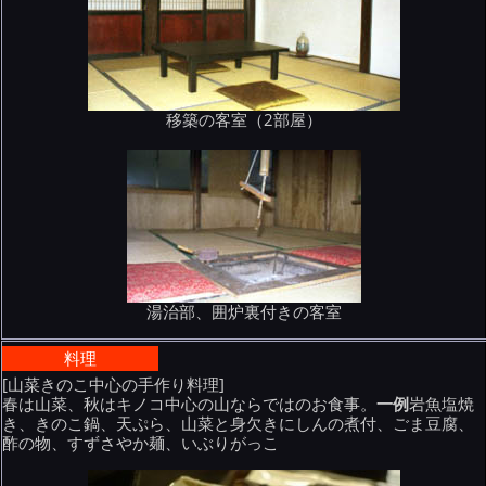
移築の客室（2部屋）
湯治部、囲炉裏付きの客室
料理
[山菜きのこ中心の手作り料理]
春は山菜、秋はキノコ中心の山ならではのお食事。
一例
岩魚塩焼
き、きのこ鍋、天ぷら、山菜と身欠きにしんの煮付、ごま豆腐、
酢の物、すずさやか麺、いぶりがっこ