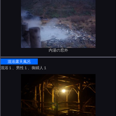
内湯の窓外
混浴露天風呂
混浴１、男性１、御婦人１