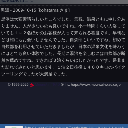
黒湯 - 2009-10-15 [kohatama さま]
黒湯は大変素晴らしいところでした。景観、温泉ともに申し分あ
りません。人が少ないのも良いですね。小一時間くらい入浴して
いても１～２名ほかのお客様が入って来られる程度です。早朝な
どは誰にもお会いしませんでした。自炊部もいいですね。初めて
自炊部を利用させていただきましたが、日本の温泉文化を味わう
にはとても良い体験でした。長期に湯治を楽しむには自炊部が断
然お薦めですね。できれば３泊くらいはしたかったです。是非ま
た訪れてみたいと思います。１泊２日往復１４００キロのバイク
ツーリングでしたが大満足でした。
© 1999-2026
MountAin TRAD
® Inc. https://www.mountaintrad.co.jp
当サイトでは必須クッキーとGoogleアナリティクスによるクッキ