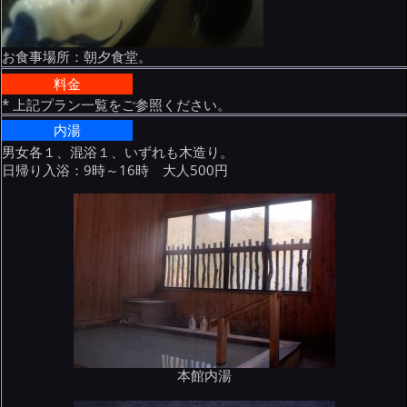
お食事場所：朝夕食堂。
料金
* 上記プラン一覧をご参照ください。
内湯
男女各１、混浴１、いずれも木造り。
日帰り入浴：9時～16時 大人500円
本館内湯