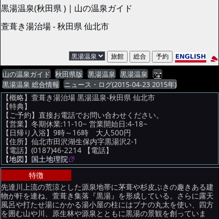
黒湯温泉(秋田県 ) | 山の温泉ガイド
萱葺き湯治場 - 秋田県 仙北市
山の温泉ガイド
秋田県版
黒湯温泉
黒湯温泉
黒湯温泉 総合情報
ニュース・ログ(2015-04-23 2015年)
【概略】萱葺き湯治場 黒湯温泉-秋田県 仙北市
【特典】
【ご予約】直接お電話でお問い合わせください。
【営業】冬期休業:11-10~ 営業開始日:4-18~
【日帰り入浴】9時～16時 大人500円
【住所】仙北市田沢湖生保内字黒湯沢2-1
【電話】(0187)46-2214
【電話】
【地図】国土地理院
特徴
先達川上流の荒涼とした源泉地帯に茅葺や杉皮ぶきの趣きある建
物が軒を連ね、萱葺き集落『黒湯』を形成している。さらに露天
風呂や打たせ湯にかかる湯小屋の柱にはブナの丸太を使い、四方
を囲む山や川、原生林や源泉とともに黒湯の景観を創っていま