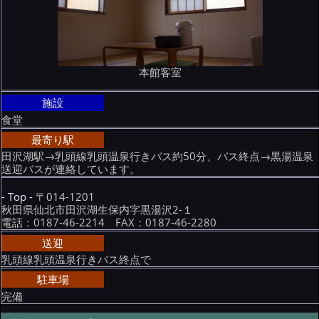
本館客室
施設
食堂
最寄り駅
田沢湖駅→乳頭線乳頭温泉行きバス約50分、バス終点→黒湯温泉
送迎バスが連絡しています。
- Top -
〒014-1201
秋田県仙北市田沢湖生保内字黒湯沢2-１
電話：0187-46-2214 FAX：0187-46-2280
送迎
乳頭線乳頭温泉行きバス終点で
駐車場
完備