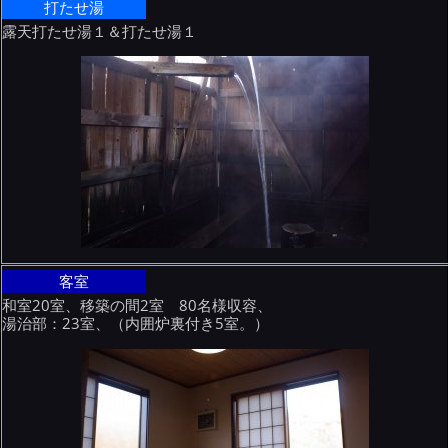
打たせ湯
露天打たせ湯１＆打たせ湯１
客室
和室20室、移築の間2室 80名様収容、
湯治部：23室、（内囲炉裏付き5室。）