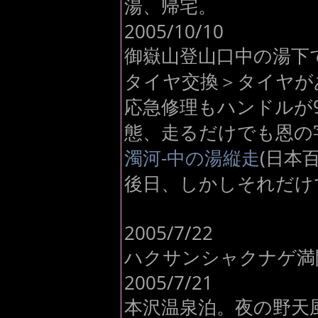
湯、帰宅。
2005/10/10
御嶽山登山口中の湯下
タイヤ交換＞タイヤが
応急修理もハンドルが
態、走るだけでも恩の
濁河-中の湯縦走
(日本
後日、しかしそれだけ
2005/7/22
ハクサンシャクナゲ満
2005/7/21
本沢温泉泊。夜の野天風