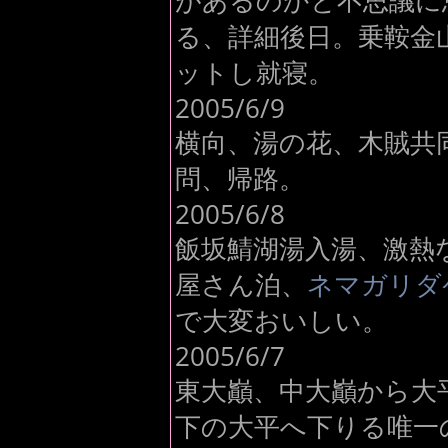
があるのかと不思議に
る、詳細後日。乗鞍金山
ットし就寝。
2005/6/9
横向、湯の花、木賊共
問、帰路。
2005/6/8
飯坂鯖湖湯入湯、激熱
屋さん泊、
ネマガリダ
で大変おいしい。
2005/6/7
東大巓、中大巓から大
下の大平へ下りる唯一