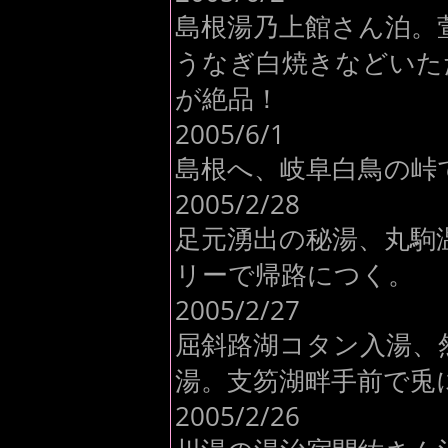
島根湯乃上館さん泊。
うなぎ白焼きなどいた
が絶品！
2005/6/1
島根へ、岐阜白鳥の峠
2005/2/28
足元湧出の秘湯、丸駒
リーで帰路につく。
2005/2/27
屈斜路湖コタン入湯、
湯。支笏湖畔手前で兎
2005/2/26