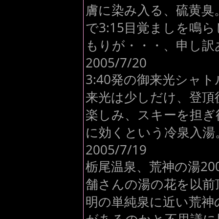
膚に染み入る、硫黄臭
で3:15目覚ましを鳴
もりが・・・、申し訳
2005/7/20
3:40発の御来光シャト
来光は少しだけ、登頂
楽しみ、スキーを担ぎ
に効くという冷泉入湯
2005/7/19
栃尾温泉、荒神の湯20
舗さんの湯の花を以前
明の単純泉に近い荒神