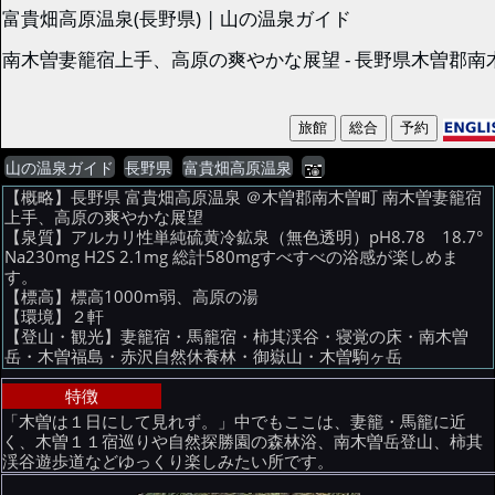
富貴畑高原温泉(長野県) | 山の温泉ガイド
南木曽妻籠宿上手、高原の爽やかな展望 - 長野県木曽郡南
山の温泉ガイド
長野県
富貴畑高原温泉
【概略】長野県 富貴畑高原温泉 ＠木曽郡南木曽町 南木曽妻籠宿
上手、高原の爽やかな展望
【泉質】アルカリ性単純硫黄冷鉱泉（無色透明）pH8.78 18.7°
Na230mg H2S 2.1mg 総計580mgすべすべの浴感が楽しめま
す。
【標高】標高1000m弱、高原の湯
【環境】２軒
【登山・観光】妻籠宿・馬籠宿・柿其渓谷・寝覚の床・南木曽
岳・木曽福島・赤沢自然休養林・御嶽山・木曽駒ヶ岳
特徴
「木曽は１日にして見れず。」中でもここは、妻籠・馬籠に近
く、木曽１１宿巡りや自然探勝園の森林浴、南木曽岳登山、柿其
渓谷遊歩道などゆっくり楽しみたい所です。