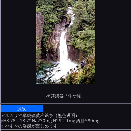
柿其渓谷「牛ケ滝」
源泉
アルカリ性単純硫黄冷鉱泉（無色透明）
pH8.78 18.7° Na230mg H2S 2.1mg 総計580mg
すべすべの浴感が楽しめます。