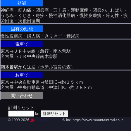
効能
神経痛・筋肉痛・関節痛・五十肩・運動麻痺・関節のこわばり・
うちみ・くじき・痔疾・慢性消化器病・慢性皮膚病・冷え性・疲
労回復・病後回復期
固有の効能
慢性皮膚病・婦人病・きりきず・糖尿病
電車で
東京→ＪＲ中央線（急行）南木曽駅
名古屋→ＪＲ中央線南木曽駅
南木曾駅
から送迎（ホテル富貴の森）
お車で
東京→中央自動車道→飯田IC→約３５ｋｍ
名古屋→中央自動車道→中津川IC→約２８ｋｍ
問い合わせ
計測リセット
km
© 1999-2026
MountAin TRAD
® Inc. https://www.mountaintrad.co.jp