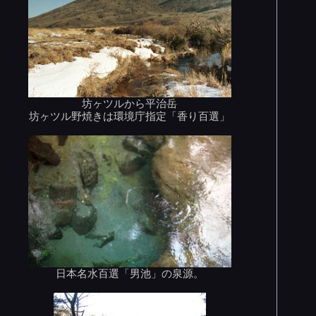
坊ヶツルから平治岳
坊ヶツル野焼きは環境庁指定「香り百選」
日本名水百選「男池」の泉源。