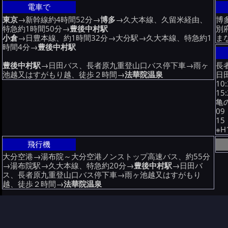
電車で
東京
→新幹線約4時間52分→
博多
→久大本線、久留米経由、
博
特急約1時間50分→
豊後中村駅
別
小倉
→日豊本線、約1時間32分→大分駅→久大本線、特急約1
ま
時間4分→
豊後中村駅
長
豊後中村駅
→日田バス、長者原九重登山口バス停下車→雨ヶ
日田
池越又はすがもり越、徒歩２時間→
法華院温泉
10
15
亀の
09
15
※
飛行機
大分空港→湯布院～大分空港ノンストップ高速バス、約55分
→湯布院駅→久大本線、特急約20分→
豊後中村駅
→日田バ
ス、長者原九重登山口バス停下車→雨ヶ池越又はすがもり
越、徒歩２時間→
法華院温泉