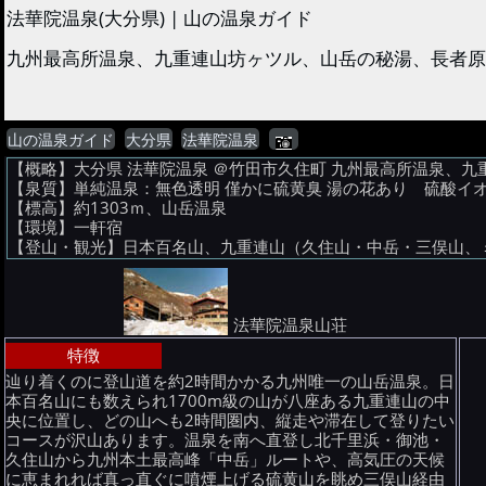
法華院温泉(大分県) | 山の温泉ガイド
九州最高所温泉、九重連山坊ヶツル、山岳の秘湯、長者原か
山の温泉ガイド
大分県
法華院温泉
【概略】大分県 法華院温泉 ＠竹田市久住町 九州最高所温泉、
【泉質】単純温泉：無色透明 僅かに硫黄臭 湯の花あり 硫酸イオン 
【標高】約1303ｍ、山岳温泉
【環境】一軒宿
【登山・観光】日本百名山、九重連山（久住山・中岳・三俣山、
法華院温泉山荘
特徴
辿り着くのに登山道を約2時間かかる九州唯一の山岳温泉。日
本百名山にも数えられ1700m級の山が八座ある九重連山の中
央に位置し、どの山へも2時間圏内、縦走や滞在して登りたい
コースが沢山あります。温泉を南へ直登し北千里浜・御池・
久住山から九州本土最高峰「中岳」ルートや、高気圧の天候
に恵まれれば真っ直ぐに噴煙上げる硫黄山を眺め三俣山経由