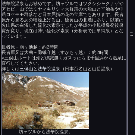
法華院温泉もお勧めです。坊ヶツルではツクシシャクナゲや
アセビ、山ではミヤマキリシマ大群落の大船山と平治岳や中
岳コケモモ群落など日本屈指の花の宝庫でもあります。長者
原から見るあの噴煙上げる山、硫黄山の北麓にあり、以前は
火山系の白濁した硫化水素泉でしたが平成の小規模爆発後泉
質が変り、現在は薄い硫化水素泉（分析表では単純泉）とな
こ
っています。
長者原－雨ヶ池越：約2時間
長者原又は大曲－諏蛾守越（すがもり越）：約2時間
※三俣山ルートは殆ど標識無くガスったら北千里浜から温泉に
直行してください。
詳しくは
三俣山と法華院温泉
（日本百名山と山岳温泉）
坊ヶツルから法華院温泉。