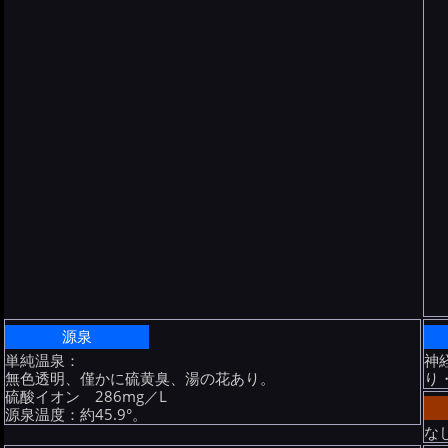
源泉
単純温泉：
神
無色透明、僅かに硫黄臭、湯の花あり。
り
硫酸イオン 286mg／L
源泉温度：約45.9°。
な