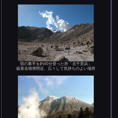
宿の裏手を約40分登った所「北千里浜」
硫黄岳噴煙間近、広々して気持ちのよい場所