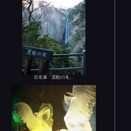
百名瀑「震動の滝」