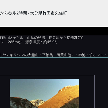
ら徒歩2時間 - 大分県竹田市久住町
九重連山坊ヶツル、山岳の秘湯、長者原から徒歩2時間
286mg／L源泉温度：約45.9°。
ミヤマキリシマの大船山・平治岳、硫黄山他）・御池・坊ヶツル・