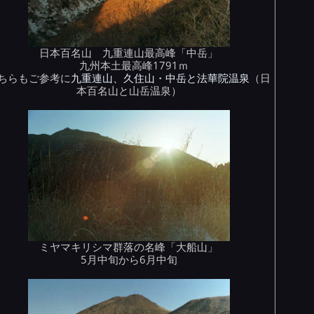
日本百名山 九重連山最高峰「中岳」
九州本土最高峰1791ｍ
ちらもご参考に
九重連山、久住山・中岳と法華院温泉
（日
本百名山と山岳温泉）
ミヤマキリシマ群落の名峰「大船山」
5月中旬から6月中旬