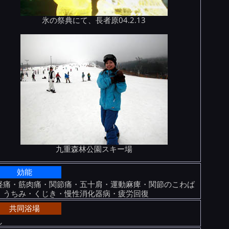
氷の祭典にて、長者原04.2.13
九重森林公園スキー場
効能
経痛・筋肉痛・関節痛・五十肩・運動麻痺・関節のこわば
・うちみ・くじき・慢性消化器病・疲労回復
共同浴場
し