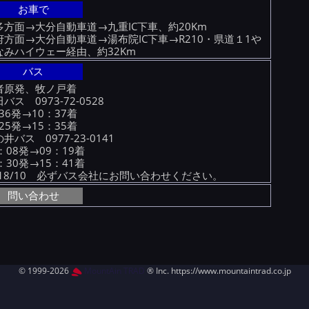
お車で
多方面→大分自動車道→九重IC下車、約20Km
府方面→大分自動車道→湯布院IC下車→R210・県道１1や
なみハイウェー経由、約32Km
バス
者原発、牧ノ戸着
バス 0973-72-0528
:36発→10：37着
:25発→15：35着
井バス 0977-23-0141
：08発→09：19着
：30発→15：41着
H18/10 必ずバス会社にお問い合わせください。
問い合わせ
© 1999-2026
MountAin TRAD
® Inc. https://www.mountaintrad.co.jp