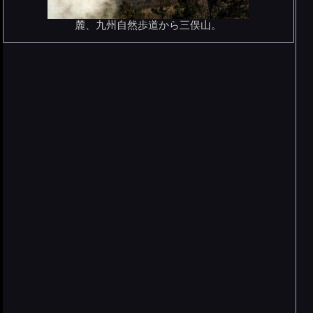
麓、九州自然歩道から三俣山。