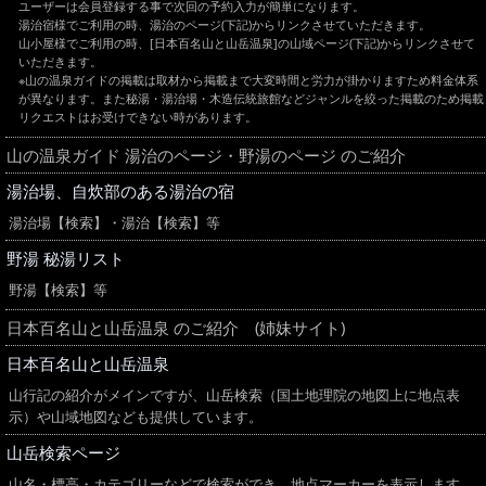
ユーザーは会員登録する事で次回の予約入力が簡単になります。
湯治宿様でご利用の時、湯治のページ(下記)からリンクさせていただきます。
山小屋様でご利用の時、[日本百名山と山岳温泉]の山域ページ(下記)からリンクさせて
いただきます。
※山の温泉ガイドの掲載は取材から掲載まで大変時間と労力が掛かりますため料金体系
が異なります。また秘湯・湯治場・木造伝統旅館などジャンルを絞った掲載のため掲載
リクエストはお受けできない時があります。
山の温泉ガイド 湯治のページ・野湯のページ のご紹介
湯治場、自炊部のある湯治の宿
湯治場【検索】・湯治【検索】等
野湯 秘湯リスト
野湯【検索】等
日本百名山と山岳温泉 のご紹介 (姉妹サイト)
日本百名山と山岳温泉
山行記の紹介がメインですが、山岳検索（国土地理院の地図上に地点表
示）や山域地図なども提供しています。
山岳検索ページ
山名・標高・カテゴリーなどで検索ができ、地点マーカーを表示します。