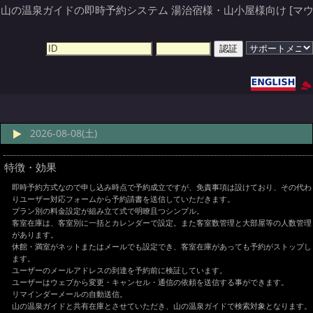
山の温泉ガイドの即時予約システム 湯治宿様・山小屋様向け [マウ
2026-08-08(土)
特徴・効果
即時予約方式なので申し込み時点で予約成立ですが、免責事項は設けており、その代わ
りユーザー対応フォームから予約請書を送信していただきます。
プラン別の料金設定が組み立て式で明瞭且つシンプル。
客室在庫は、客室別に一括とカレンダーで設定。また客室数管理と大部屋等の人数管理
があります。
休館・満室がネットまたはメールでも設定でき、客室在庫があっても予約がストップし
ます。
ユーザーのメールアドレスの到達を予約前に検証しています。
ユーザーはウェブから変更・キャンセル・通信の依頼を送信する事ができます。
リマインダーメールの自動送信。
山の温泉ガイドと共有在庫とさせていただき、山の温泉ガイドで検索対象となります。