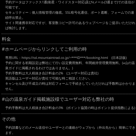
予約データはファックス1通(衛星・ワイドスター対応)及びeメール(3通まで)での送信が
可能です。
セキュリティー：個人情報管理の徹底。SSL暗号化通信、ポート遮断、フォームでの連
続呼出禁止。
サイト間連携非対応ですが、客室数コピー許可のあるウェブページをご提示いただけれ
ば検討します。
料金
#ホームページからリンクしてご利用の時
専用URL：https://ssl.mountaintrad.co.jp/~***ID***/booking.html (日本語版)
予約に関する初期設定は弊社にて行い設定費用無料、年間維持管理費用無料。(※山の温
泉ガイドに掲載されるわけではありません。)
予約手数料は大人税抜き合計料金の2% (ユーザー対応は貴社)
英語版はユーザー対応が貴社で可能な時ご相談ください。
キャンセル及び不成立の時は対応フォームで手続きしていただければ手数料はかかりま
せん。
#山の温泉ガイド掲載施設様でユーザー対応も弊社の時
予約手数料は大人税抜き合計料金の3% (ポイント協賛の時はポイント提供指数による)
その他
予約請書などのメール送信やユーザーとの連絡がウェブから（外出先から）簡単にでき
ます。