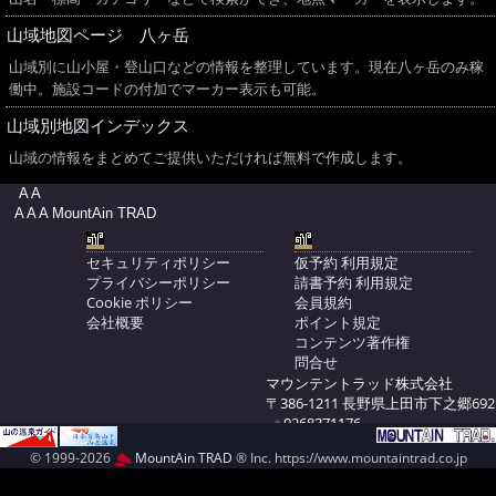
山域地図ページ 八ヶ岳
山域別に山小屋・登山口などの情報を整理しています。現在八ヶ岳のみ稼
働中。施設コードの付加でマーカー表示も可能。
山域別地図インデックス
山域の情報をまとめてご提供いただければ無料で作成します。
A A
A A A MountAin TRAD
セキュリティポリシー
仮予約 利用規定
プライバシーポリシー
請書予約 利用規定
Cookie ポリシー
会員規約
会社概要
ポイント規定
コンテンツ著作権
問合せ
マウンテントラッド株式会社
〒386-1211 長野県上田市下之郷692
0268371176
© 1999-2026
MountAin TRAD
® Inc. https://www.mountaintrad.co.jp