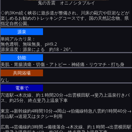
鬼の舌震 オニノシタブルイ
◇約3Km続く峡谷に遊歩道が整備され、川床の甌穴や巨岩などが
楽しめるお勧めのトレッキングコースです。国の天然記念物、県
指定自然公園。
源泉
単純アルカリ泉：
無色透明、無味無臭、pH9.2
源泉温度：源泉による 約18・26°。
効能
美肌・胃腸潰瘍・切傷・アトピー・神経痛・リウマチ・打ち身
共同浴場
なし
電車で
宍道駅→木次線、約１時間20分→出雲横田駅→斐乃上温泉行きバ
ス、約25分、終点斐乃上温泉下車
東京→新幹線約4時間10分→岡山→伯備線特急八雲約1時間40分→
生山駅→送迎又はタクシー利用
広島→芸備線約3時間→備後落合→木次線、約１時間→出雲横田駅