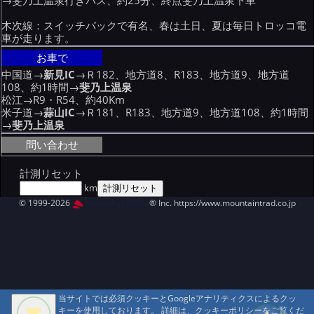
→斐乃上温泉行きバス、約25分、終点斐乃上温泉下車
木次線：スイッチバックで有名、春は土日、夏は毎日トロッコ電
車が走ります。
お車で
中国道→
新見IC
→Ｒ182、地方道8、R183、地方道9、地方道
108、約1時間→
斐乃上温泉
松江→R9・R54、約40Km
米子道→
蒜山IC
→Ｒ181、R183、地方道9、地方道108、約1時間
→
斐乃上温泉
問い合わせ
計測リセット
km
© 1999-2026
MountAin TRAD
® Inc. https://www.mountaintrad.co.jp
当サイトでは必須クッキーとGoogleアナリティクスによるクッ
キーを使用しております。 詳細は、クッキーポリシーをご覧くだ