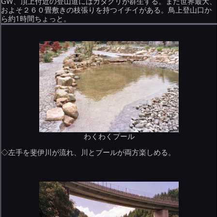
GW、頂上付近の登山道にはカタクリが群生する。また世界最大、
およそ２６０畳敷きの枝張りを持つイチイがある。鳥上登山口か
ら約1時間ちょっと。
わくわくプール
◇左手を斐伊川が流れ、川とプールが両方楽しめる。