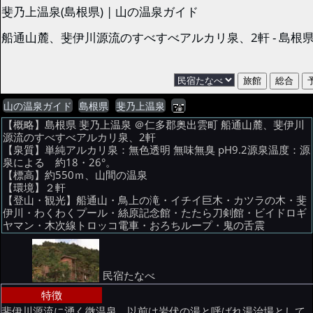
斐乃上温泉(島根県) | 山の温泉ガイド
船通山麓、斐伊川源流のすべすべアルカリ泉、2軒 - 島根
山の温泉ガイド
島根県
斐乃上温泉
【概略】島根県 斐乃上温泉 ＠仁多郡奥出雲町 船通山麓、斐伊川
源流のすべすべアルカリ泉、2軒
【泉質】単純アルカリ泉：無色透明 無味無臭 pH9.2源泉温度：源
泉による 約18・26°。
【標高】約550ｍ、山間の温泉
【環境】２軒
【登山・観光】船通山・鳥上の滝・イチイ巨木・カツラの木・斐
伊川・わくわくプール・絲原記念館・たたら刀剣館・ビイドロギ
ヤマン・木次線トロッコ電車・おろちループ・鬼の舌震
民宿たなべ
特徴
斐伊川源流に湧く微温泉、以前は岩伏の湯と呼ばれ湯治場として