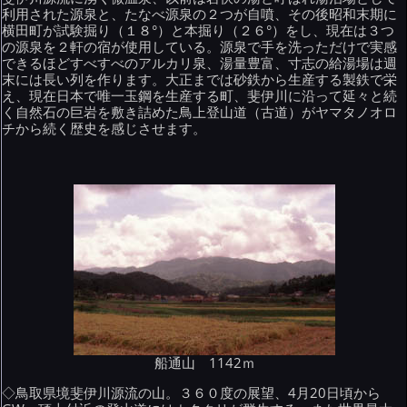
利用された源泉と、たなべ源泉の２つが自噴、その後昭和末期に
横田町が試験掘り（１８°）と本掘り（２６°）をし、現在は３つ
の源泉を２軒の宿が使用している。源泉で手を洗っただけで実感
できるほどすべすべのアルカリ泉、湯量豊富、寸志の給湯場は週
末には長い列を作ります。大正までは砂鉄から生産する製鉄で栄
え、現在日本で唯一玉鋼を生産する町、斐伊川に沿って延々と続
く自然石の巨岩を敷き詰めた鳥上登山道（古道）がヤマタノオロ
チから続く歴史を感じさせます。
船通山 1142ｍ
◇鳥取県境斐伊川源流の山。３６０度の展望、4月20日頃から