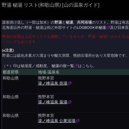
野湯 秘湯 リスト(和歌山県) [山の温泉ガイド]
源泉掛け流し（一部は加水）の
野湯
と
秘湯
、
共同浴場
のリスト。野湯は有
北海道以外の野湯・秘湯は殆ど外部サイトの
LOGBOOK＠秘湯
及び
日本百
野湯の位置は上記サイトでも掲載していませんが、野湯・秘湯にかかわる
へリンクもあります。
(※注意)
野湯には硫化水素ガス溜まりや酸欠洞窟、熊頻出場所があり大変危険です
（＊）印は秘湯度／感動度。
秘湯の宿一覧
はこちら。
都道府県
地域-温泉名
和歌山県
熊野本宮
湯ノ峰温泉 壺湯
和歌山県
熊野本宮
湯ノ峰温泉 薬湯
和歌山県
熊野本宮
湯ノ峰温泉 公衆浴場