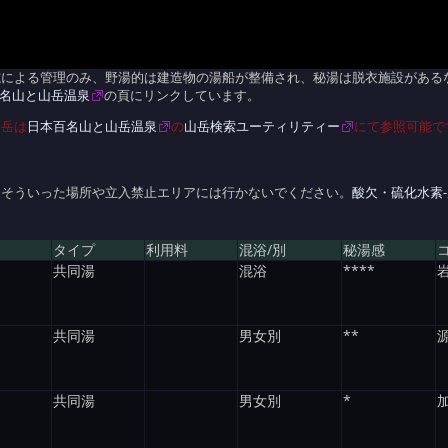
志による管理のみ、野湯的は建造物の湯船が整備され、秘湯は脱衣施設がある
名山と山岳温泉
の頁にリンクしています。
山岳は
日本百名山と山岳温泉
の
山岳検索ユーティリティー
にて参照可能で
。そういった場所や立入禁止エリアには行かないでください。
酸欠・硫化水素
タイプ
利用料
混浴/別
秘湯感
共同湯
混浴
****
共同湯
男女別
**
共同湯
男女別
*