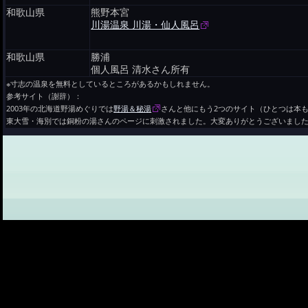
和歌山県
熊野本宮
川湯温泉 川湯・仙人風呂
和歌山県
勝浦
個人風呂 清水さん所有
※寸志の温泉を無料としているところがあるかもしれません。
参考サイト（謝辞）：
2003年の北海道野湯めぐりでは
野湯＆秘湯
さんと他にもう2つのサイト（ひとつは本
東大雪・海別では銅粉の湯さんのページに刺激されました。大変ありがとうございまし