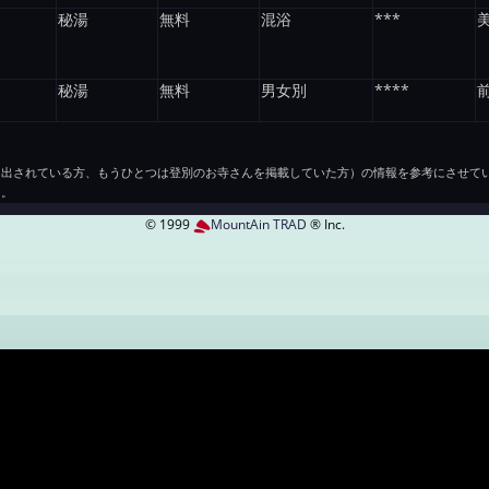
秘湯
無料
混浴
***
秘湯
無料
男女別
****
も出されている方、もうひとつは登別のお寺さんを掲載していた方）の情報を参考にさせて
た。
© 1999
MountAin TRAD
® Inc.