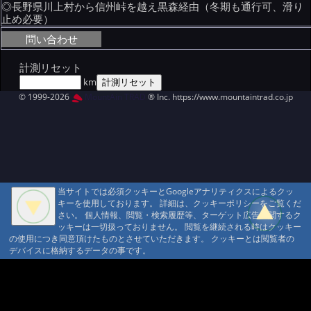
◎長野県川上村から信州峠を越え黒森経由（冬期も通行可、滑り
止め必要）
問い合わせ
計測リセット
km
© 1999-2026
MountAin TRAD
® Inc. https://www.mountaintrad.co.jp
当サイトでは必須クッキーとGoogleアナリティクスによるクッ
キーを使用しております。 詳細は、クッキーポリシーをご覧くだ
さい。 個人情報、閲覧・検索履歴等、ターゲット広告に関するク
ッキーは一切扱っておりません。 閲覧を継続される時はクッキー
の使用につき同意頂けたものとさせていただきます。 クッキーとは閲覧者の
デバイスに格納するデータの事です。