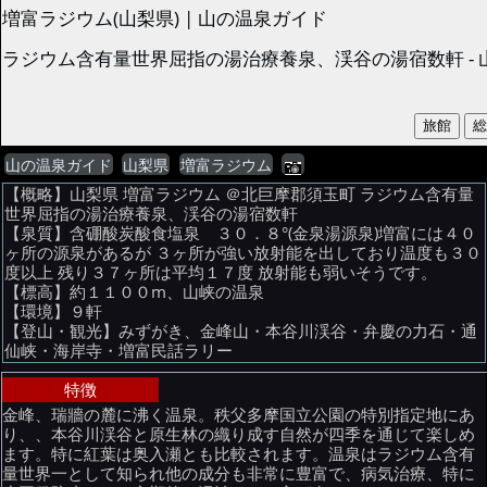
増富ラジウム(山梨県) | 山の温泉ガイド
ラジウム含有量世界屈指の湯治療養泉、渓谷の湯宿数軒 -
山の温泉ガイド
山梨県
増富ラジウム
【概略】山梨県 増富ラジウム ＠北巨摩郡須玉町 ラジウム含有量
世界屈指の湯治療養泉、渓谷の湯宿数軒
【泉質】含硼酸炭酸食塩泉 ３０．８°(金泉湯源泉)増富には４０
ヶ所の源泉があるが ３ヶ所が強い放射能を出しており温度も３０
度以上 残り３７ヶ所は平均１７度 放射能も弱いそうです。
【標高】約１１００m、山峡の温泉
【環境】９軒
【登山・観光】みずがき、金峰山・本谷川渓谷・弁慶の力石・通
仙峡・海岸寺・増富民話ラリー
特徴
金峰、瑞牆の麓に沸く温泉。秩父多摩国立公園の特別指定地にあ
り、、本谷川渓谷と原生林の織り成す自然が四季を通じて楽しめ
ます。特に紅葉は奥入瀬とも比較されます。温泉はラジウム含有
量世界一として知られ他の成分も非常に豊富で、病気治療、特に