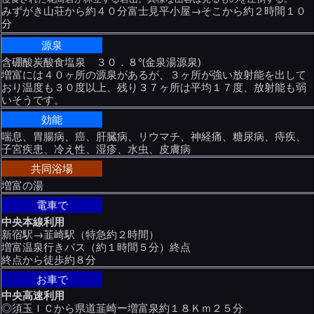
みずがき山荘から約４０分富士見平小屋→そこから約２時間１０
分
源泉
含硼酸炭酸食塩泉 ３０．８°(金泉湯源泉)
増富には４０ヶ所の源泉があるが、３ヶ所が強い放射能を出して
おり温度も３０度以上、残り３７ヶ所は平均１７度、放射能も弱
いそうです。
効能
喘息、胃腸病、癌、肝臓病、リウマチ、神経痛、糖尿病、痔疾、
子宮疾患、冷え性、湿疹、水虫、皮膚病
共同浴場
増富の湯
電車で
中央本線利用
新宿駅→韮崎駅（特急約２時間）
増富温泉行きバス（約１時間５分）終点
終点から徒歩約８分
お車で
中央高速利用
◎須玉ＩＣから県道韮崎ー増富泉約１８Ｋｍ２５分