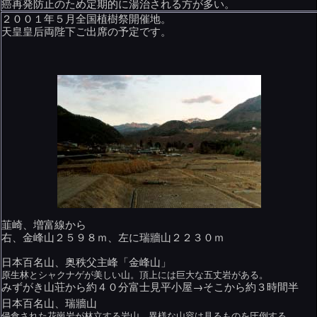
癌再発防止のため定期的に湯治される方が多い。
２００１年５月全国植樹祭開催地。
天皇皇后両陛下ご出席の予定です。
韮崎、増富線から
右、金峰山２５９８ｍ、左に瑞牆山２２３０ｍ
日本百名山、奥秩父主峰「金峰山」
原生林とシャクナゲが美しい山。頂上には巨大な五丈岩がある。
みずがき山荘から約４０分富士見平小屋→そこから約３時間半
日本百名山、瑞牆山
侵食された花崗岩が林立する岩山。異様な山容は見るものを圧倒する。