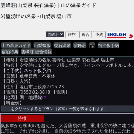
雲峰荘(山梨県 裂石温泉) | 山の温泉ガイド
岩盤湧出の名泉 - 山梨県 塩山市
山の温泉ガイド
山梨県版
裂石温泉
雲峰荘
宿泊仮予約
宿泊特典
雲峰荘 総合情報
【概略】岩盤湧出の名泉 雲峰荘-山梨県 裂石温泉 塩山市
【特典】夕食時に１グループ様に付き、ワインハーフボトル１本
【ご予約】ネット仮予約
【営業】通年営業・不定休
【日帰り入浴】
【住所】塩山市上荻原2715-23
【電話】(0553)32-3818
【電話】
【地図】国土地理院
【料金例】
特徴
奥多摩から柳沢峠を越えた、大菩薩嶺の麓、重川渓谷の袂に建つ
に宿に、それぞれ分担し、自前の畑や地元で取れた食材にこだわ