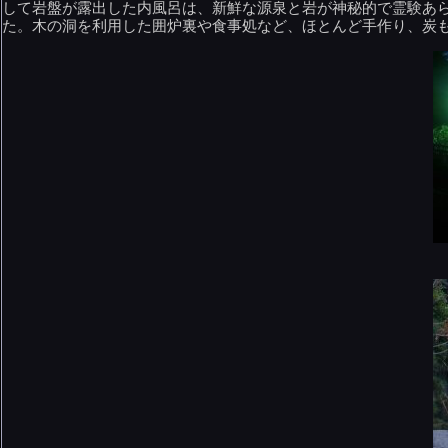
して岩盤が露出した内風呂は、新鮮な源泉と岩が神秘的で霊験あ
た。木の洞を利用した囲炉裏や食事処など、ほとんど手作り、炭