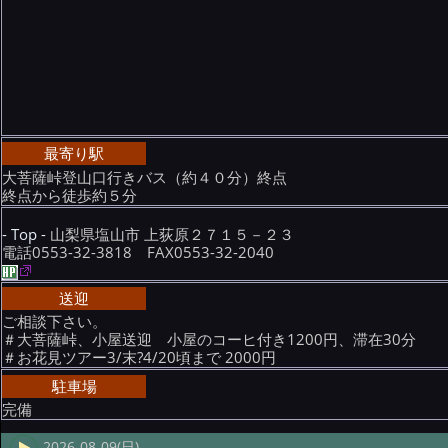
最寄り駅
大菩薩峠登山口行きバス（約４０分）終点
終点から徒歩約５分
- Top -
山梨県塩山市 上荻原２７１５－２３
電話0553-32-3818 FAX0553-32-2040
送迎
ご相談下さい。
＃大菩薩峠、小屋送迎 小屋のコーヒ付き1200円、滞在30分
＃お花見ツアー3/末?4/20頃まで 2000円
駐車場
完備
2026-08-09(日)