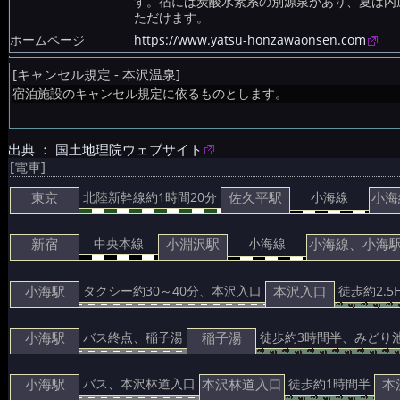
す。宿には炭酸水素系の別源泉があり、夏は内
ただけます。
ホームページ
https://www.yatsu-honzawaonsen.com
[キャンセル規定 - 本沢温泉]
宿泊施設のキャンセル規定に依るものとします。
出典 ： 国土地理院ウェブサイト
[電車]
東京
佐久平駅
小海
北陸新幹線約1時間20分
小海線
新宿
小淵沢駅
小海線、小海
中央本線
小海線
小海駅
本沢入口
タクシー約30～40分、本沢入口
徒歩約2.
小海駅
稲子湯
バス終点、稲子湯
徒歩約3時間半、みどり
小海駅
本沢林道入口
本
バス、本沢林道入口
徒歩約1時間半