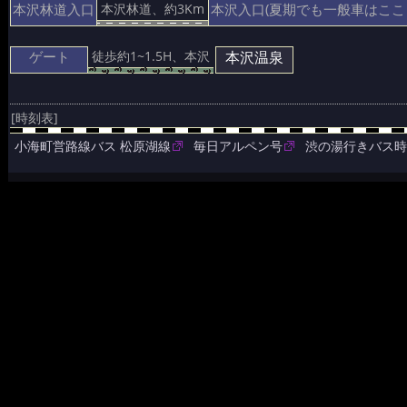
本沢林道入口
本沢入口(夏期でも一般車はここ
本沢林道、約3Km
ゲート
本沢温泉
徒歩約1~1.5H、本沢
[時刻表]
小海町営路線バス 松原湖線
毎日アルペン号
渋の湯行きバス