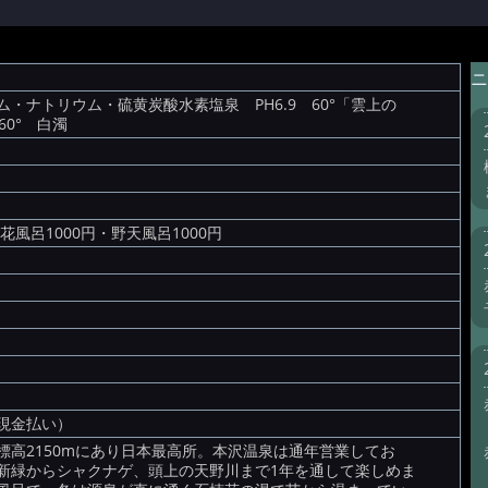
ニ
・ナトリウム・硫黄炭酸水素塩泉 PH6.9 60°「雲上の
0° 白濁
風呂1000円・野天風呂1000円
現金払い）
高2150mにあり日本最高所。本沢温泉は通年営業してお
新緑からシャクナゲ、頭上の天野川まで1年を通して楽しめま