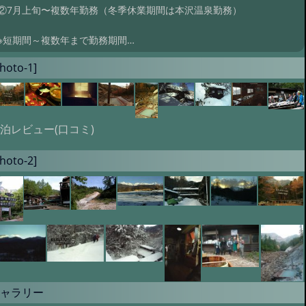
②7月上旬〜複数年勤務（冬季休業期間は本沢温泉勤務）
※短期間～複数年まで勤務期間…
hoto-1]
泊レビュー(口コミ)
hoto-2]
ギャラリー