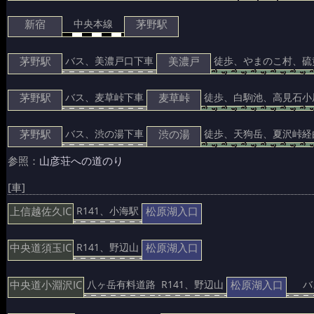
新宿
茅野駅
中央本線
茅野駅
美濃戸
バス、美濃戸口下車
徒歩、やまのこ村、硫
茅野駅
麦草峠
バス、麦草峠下車
徒歩、白駒池、高見石小
茅野駅
渋の湯
バス、渋の湯下車
徒歩、天狗岳、夏沢峠経
参照：
山彦荘への道のり
[車]
上信越佐久IC
松原湖入口
R141、小海駅
中央道須玉IC
松原湖入口
R141、野辺山
中央道小淵沢IC
松原湖入口
八ヶ岳有料道路
R141、野辺山
バ