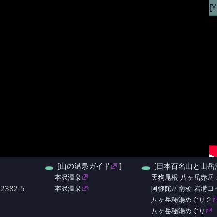
[
[
山の温泉ガイド
]
[
日本百名山と山岳
本沢温泉
天狗尾根 八ヶ岳赤岳 
382-5
本沢温泉
阿弥陀岳南稜 岩溝コ
八ヶ岳秘湯めぐり２
八ヶ岳秘湯めぐり