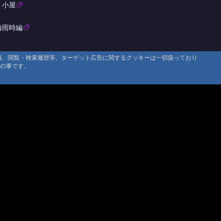
ト小屋
梅雨時編
情報、閲覧・検索履歴等、ターゲット広告に関するクッキーは一切扱っており
タの事です。