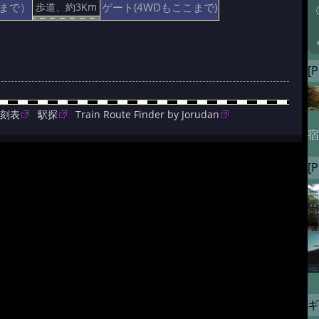
まで）
ゲート(4WDもここまで)
歩道、約3Km
[P
時刻表
駅探
Train Route Finder by Jorudan
宿
[P