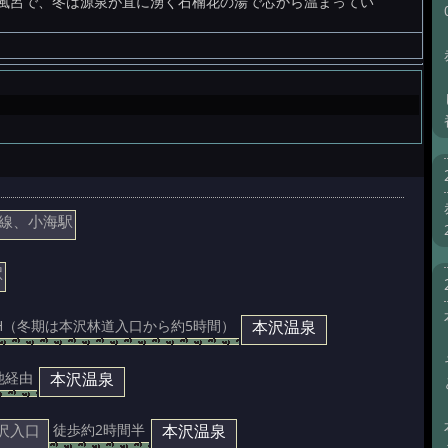
風呂で、冬は源泉が直に湧く石楠花の湯で芯から温まってい
線、小海駅
駅
本沢温泉
5H（冬期は本沢林道入口から約5時間）
本沢温泉
池経由
沢入口
本沢温泉
徒歩約2時間半