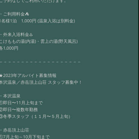
ご予約なしでご利用いただけます。
・ご利用料金⛺️
1名様1泊 1,000円 (温泉入浴は別料金)
・外来入浴料金♨️
こけももの湯(内湯)・雲上の湯(野天風呂)
各1,000円
－－－－－－－－－－－－－－－－－－－
★2023年アルバイト募集情報
本沢温泉／赤岳頂上山荘 スタッフ募集中！
・本沢温泉
①即日〜11月上旬まで
②即日〜複数年勤務
③冬季スタッフ（１１月〜５月上旬）
・赤岳頂上山荘
①7月上旬～10月下旬まで