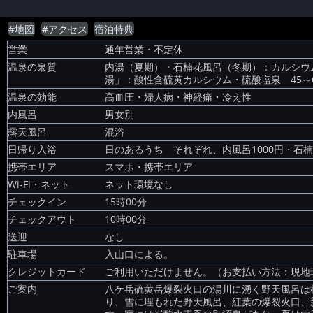
#地図
#アクセス
宿泊特典
営業
通年営業・不定休
温泉の泉質
内湯（夏期）・石楠花風呂（冬期）：カルシウム
湯」：酸性含硫黄カルシウム・硫酸塩泉 45～6
温泉の効能
高血圧・婦人病・神経痛・冷え性
内風呂
男女別
露天風呂
混浴
日帰り入浴
日のあるうち それぞれ、内風呂1000円・石楠花
携帯エリア
スマホ・携帯エリア
Wi-Fi・ネット
ネット環境なし
チェックイン
15時00分
チェックアウト
10時00分
送迎
なし
駐車場
入山口による。
クレジットカード
ご利用いただけません。（お支払い方法：現地
ご案内
八ケ岳硫黄岳爆裂火口の湯川に湧く野天風呂は標
り、雪に埋もれた野天風呂、紅葉の爆裂火口、