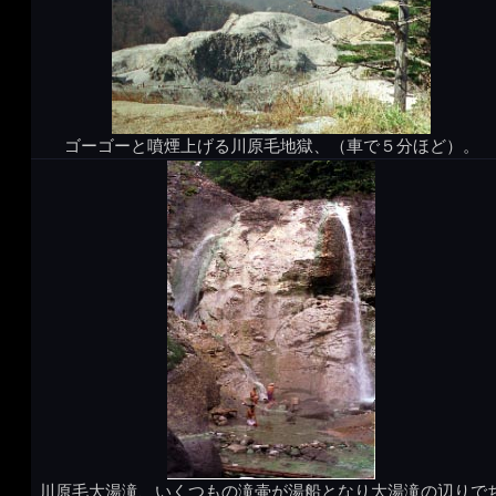
ゴーゴーと噴煙上げる川原毛地獄、（車で５分ほど）。
川原毛大湯滝、いくつもの滝壷が湯船となり大湯滝の辺りで