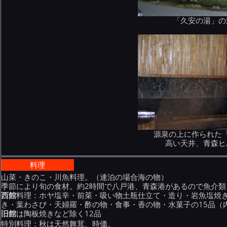
「久安の湯」の
源泉の上に作られた
高い天井、青森ヒ
料理
山菜・きのこ・川魚料理。（連泊の場合海の物）
季節により旬の食材。約2時間で八戸港、青森港があるので魚介類
西館
料理：ホヤ塩辛・前菜・吸い物土瓶仕立て・造り・岩魚塩焼
き・葉わさび・天婦羅・酢の物・食事・香の物・水菓子の15品（
旧館
は陶板焼きなど除く12品
特別料理：秋は天然舞茸、時価。