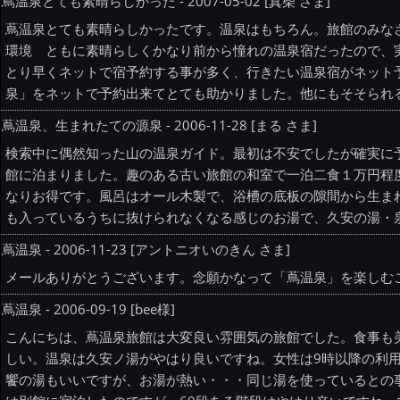
蔦温泉とても素晴らしかった - 2007-05-02 [真柴 さま]
蔦温泉とても素晴らしかったです。温泉はもちろん。旅館のみな
環境 ともに素晴らしくかなり前から憧れの温泉宿だったので、
とり早くネットで宿予約する事が多く、行きたい温泉宿がネット
泉」をネットで予約出来てとても助かりました。他にもそそられ
蔦温泉、生まれたての源泉 - 2006-11-28 [まる さま]
検索中に偶然知った山の温泉ガイド。最初は不安でしたが確実に
館に泊まりました。趣のある古い旅館の和室で一泊二食１万円程
なりお得です。風呂はオール木製で、浴槽の底板の隙間から生ま
も入っているうちに抜けられなくなる感じのお湯で、久安の湯・
蔦温泉 - 2006-11-23 [アントニオいのきん さま]
メールありがとうございます。念願かなって「蔦温泉」を楽しむ
蔦温泉 - 2006-09-19 [bee様]
こんにちは、蔦温泉旅館は大変良い雰囲気の旅館でした。食事も
しい。温泉は久安ノ湯がやはり良いですね。女性は9時以降の利
饗の湯もいいですが、お湯が熱い・・・同じ湯を使っているとの