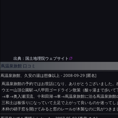
出典：国土地理院ウェブサイト
蔦温泉旅館 口コミ
蔦温泉旅館、久安の湯は想像以上 - 2008-09-29 [匿名]
蔦温泉旅館の予約ではお世話になり、ありがとうございました。感
ウエー山頂公園駅→八甲田ゴードライン散策（酸ヶ湯まで歩いて
→車→奥入瀬渓流、十和田湖→車→蔦温泉旅館に泊る蔦温泉旅館
三和土は板張りになっていて土足で上がって良いものか迷ってし
木枠の硝子窓を開けてみると窓のレールが木製なのに気がつきま