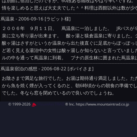
は別館に宿泊したのですが、60段ある階段はやはり辛いですね
情を楽しめると思えば大丈夫でした＾＾料理は西館以外は数が少
蔦温泉 - 2006-09-16 [ラビット様]
２００６年 ９月１１日、 蔦温泉に一泊しました。 JRバスが
泉に立ち寄り湯が出来ます。 酸ヶ湯と猿倉温泉に寄りました
酸ヶ湯はさすがというか温泉から出た後直ぐに足底からぽっぽっ
ど若く見える湯治中の女性は酸ヶ湯しか知らないと言っていまし
ルの中を通って蔦温泉に到着。 ブナの原生林に囲まれた蔦温泉
蔦温泉宿泊の感想 - 2006-08-22 [ポパイさま]
お陰さまで満足な旅行でした。お湯は期待通り満足しました。た
から魚を焼く煙が入ってくるのと、朝6時頃からの朝食の準備で
でした。冬なら窓を閉めているので良いのでしょうね。
© 1999-2026
MountAin TRAD
® Inc. https://www.mountaintrad.co.jp