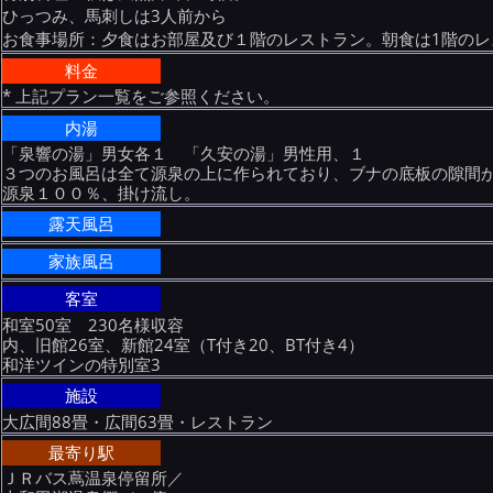
ひっつみ、馬刺しは3人前から
お食事場所：夕食はお部屋及び１階のレストラン。朝食は1階のレ
料金
* 上記プラン一覧をご参照ください。
内湯
「泉響の湯」男女各１ 「久安の湯」男性用、１
３つのお風呂は全て源泉の上に作られており、ブナの底板の隙間
源泉１００％、掛け流し。
露天風呂
家族風呂
客室
和室50室 230名様収容
内、旧館26室、新館24室（T付き20、BT付き4）
和洋ツインの特別室3
施設
大広間88畳・広間63畳・レストラン
最寄り駅
ＪＲバス蔦温泉停留所／