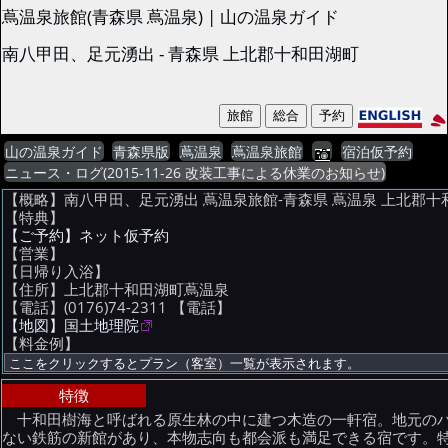
蔦温泉旅館(青森県 蔦温泉) | 山の温泉ガイド
南八甲田、足元湧出 - 青森県 上北郡十和田湖町
山の温泉ガイド
青森県版
蔦温泉
蔦温泉旅館
宿泊仮予約
ニュース・ログ(2015-11-26 改装工事による休業のお知らせ)
【概略】南八甲田、足元湧出 蔦温泉旅館-青森県 蔦温泉 上北郡十
【特典】
【ご予約】ネット仮予約
【営業】
【日帰り入浴】
【住所】上北郡十和田湖町蔦温泉
【電話】(0176)74-2311
【電話】
【地図】国土地理院
【料金例】
特徴
十和田樹海と呼ばれる原生林の中に建つ木造の一軒宿。地元のハ
ない鉄筋の新館があり、本物志向も都会派も満足できる宿です。