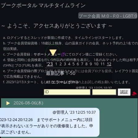
ブークポータル マルチタイムライン
ブーク会員 M:0 - F:0 - LGBT:0
～ ようこそ、アクセスありがとうございます ～
ログインするとスレッドが新規に作成でき、タイムラインがスタートします。
ブーク会員登録資格：18歳以上独身、山の温泉ガイドの会員、ネット予約の上1名での
宿泊実績。
ブーク会員登録：
サポートメニュー
にてログイン後にご登録ください。
登録と同時に会員検索を行い5件以内の時件数を表示し、1名のみマッチした時は相手
'23
1
2
3
4
5
6
7
8
9
10
11
12
のHNとブログURLを表示。
ブーク会員登録の際ブログURLを登録された方には会員ブログを提供。レイアウト固
最新記事
1-50
で広告掲載はできません。
#1:
エラーレポート
2023/12/13スタート、もしよろしければご登録の上お試しの程お願いいたします。
@管理人 '23 12/25 10:37
2026-08-06(木)
@管理人
'23 12/25 10:37
2023-12-24 20:12:26 までサポートメニュー内に項目
が表示されないエラーがありその後修復しました。申
し訳ございません。