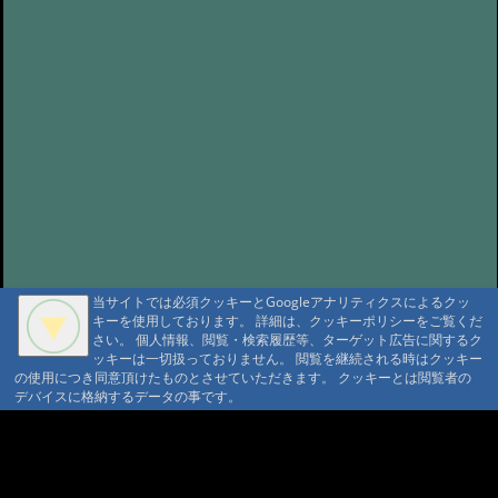
当サイトでは必須クッキーとGoogleアナリティクスによるクッ
キーを使用しております。 詳細は、クッキーポリシーをご覧くだ
さい。 個人情報、閲覧・検索履歴等、ターゲット広告に関するク
ッキーは一切扱っておりません。 閲覧を継続される時はクッキー
の使用につき同意頂けたものとさせていただきます。 クッキーとは閲覧者の
デバイスに格納するデータの事です。
A A
A A A MountAin TRAD