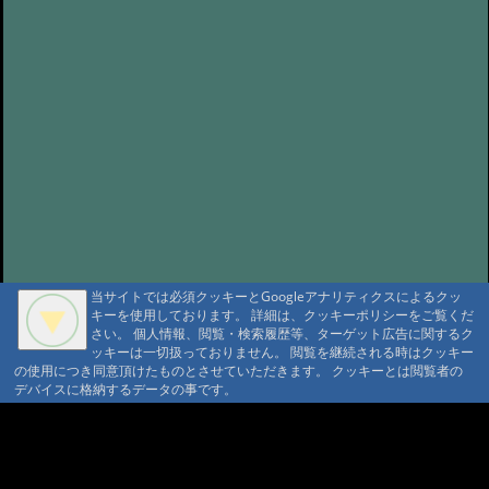
当サイトでは必須クッキーとGoogleアナリティクスによるクッ
キーを使用しております。 詳細は、クッキーポリシーをご覧くだ
さい。 個人情報、閲覧・検索履歴等、ターゲット広告に関するク
ッキーは一切扱っておりません。 閲覧を継続される時はクッキー
の使用につき同意頂けたものとさせていただきます。 クッキーとは閲覧者の
デバイスに格納するデータの事です。
A A
A A A MountAin TRAD