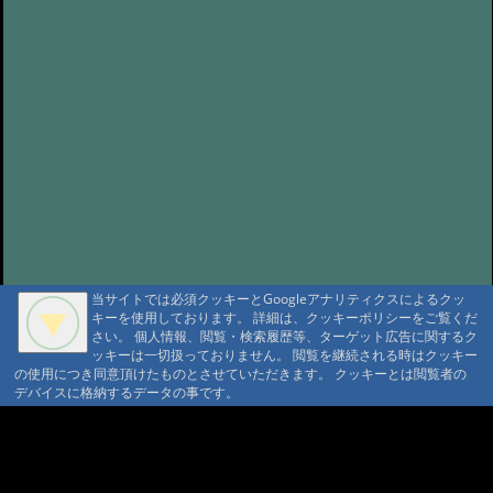
当サイトでは必須クッキーとGoogleアナリティクスによるクッ
キーを使用しております。 詳細は、クッキーポリシーをご覧くだ
さい。 個人情報、閲覧・検索履歴等、ターゲット広告に関するク
ッキーは一切扱っておりません。 閲覧を継続される時はクッキー
の使用につき同意頂けたものとさせていただきます。 クッキーとは閲覧者の
デバイスに格納するデータの事です。
A A
A A A MountAin TRAD