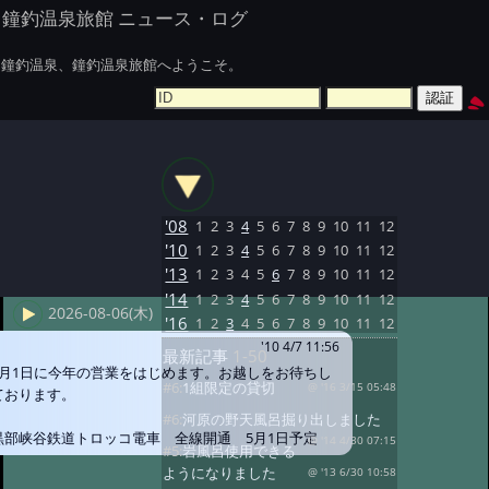
鐘釣温泉旅館 ニュース・ログ
鐘釣温泉、鐘釣温泉旅館へようこそ。
'08
1
2
3
4
5
6
7
8
9
10
11
12
'10
1
2
3
4
5
6
7
8
9
10
11
12
'13
1
2
3
4
5
6
7
8
9
10
11
12
'14
1
2
3
4
5
6
7
8
9
10
11
12
2026-08-06(木)
'16
1
2
3
4
5
6
7
8
9
10
11
12
'10 4/7 11:56
最新記事
1-50
5月1日に今年の営業をはじめます。お越しをお待ちし
#6:
1組限定の貸切
@ '16 3/15 05:48
ております。
#6:
河原の野天風呂掘り出しました
黒部峡谷鉄道トロッコ電車 全線開通 5月1日予定
@ '14 4/30 07:15
#5:
岩風呂使用できる
ようになりました
@ '13 6/30 10:58