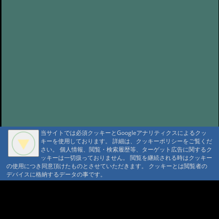
当サイトでは必須クッキーとGoogleアナリティクスによるクッ
キーを使用しております。 詳細は、クッキーポリシーをご覧くだ
さい。 個人情報、閲覧・検索履歴等、ターゲット広告に関するク
ッキーは一切扱っておりません。 閲覧を継続される時はクッキー
の使用につき同意頂けたものとさせていただきます。 クッキーとは閲覧者の
デバイスに格納するデータの事です。
A A
A A A MountAin TRAD