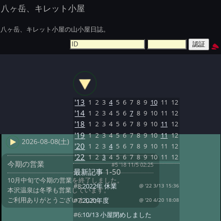
八ヶ岳、キレット小屋
八ヶ岳、キレット小屋の山小屋日誌。
'13
1
2
3
4
5
6
7
8
9
10
11
12
'14
1
2
3
4
5
6
7
8
9
10
11
12
'18
1
2
3
4
5
6
7
8
9
10
11
12
'19
1
2
3
4
5
6
7
8
9
10
11
12
2026-08-08(土)
'20
1
2
3
4
5
6
7
8
9
10
11
12
'22
1
2
3
4
5
6
7
8
9
10
11
12
今期の営業
#5 '18 11/5 02:25
最新記事
1-50
10月中旬で今期の営業を終了しました。
#8:
2022年 休業
@ '22 3/13 15:36
本沢温泉は冬季も営業しています。
ご利用ありがとうございました。
#7:
2020年度
@ '20 4/20 18:08
#6:
10/13 小屋閉めしました