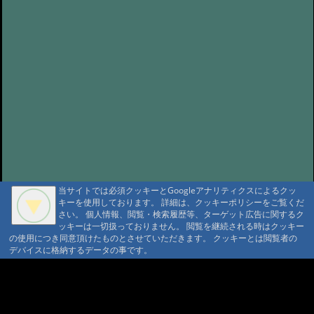
当サイトでは必須クッキーとGoogleアナリティクスによるクッ
キーを使用しております。 詳細は、クッキーポリシーをご覧くだ
さい。 個人情報、閲覧・検索履歴等、ターゲット広告に関するク
ッキーは一切扱っておりません。 閲覧を継続される時はクッキー
の使用につき同意頂けたものとさせていただきます。 クッキーとは閲覧者の
デバイスに格納するデータの事です。
A A
A A A MountAin TRAD