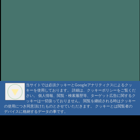
当サイトでは必須クッキーとGoogleアナリティクスによるクッ
キーを使用しております。 詳細は、クッキーポリシーをご覧くだ
さい。 個人情報、閲覧・検索履歴等、ターゲット広告に関するク
ッキーは一切扱っておりません。 閲覧を継続される時はクッキー
の使用につき同意頂けたものとさせていただきます。 クッキーとは閲覧者の
デバイスに格納するデータの事です。
A A
A A A MountAin TRAD