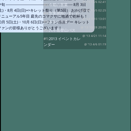
@ '19 11/6 02:41
旬 --------------------------------------------------------- 8月 3日
#5:
今期の営業
(土)・8月 4日(日)=>キレット祭り（第5回） おかげ様で
@ '18 11/5 02:25
#4:
営業開始しました
リニューアル5年目 庭先のコマクサに地酒で乾杯も！
@ '14 7/10 13:01
#3:
本年の営業
10月 5日(土)・10月 6日(日)=>ファン感謝デー キレット
ファンの皆様ありがとうございます！
@ '13 10/28 20:05
#2:
八ヶ岳登山バス
@ '13 4/21 11:14
#1:
2013 イベントカレ
ンダー
@ '13 4/6 01:19