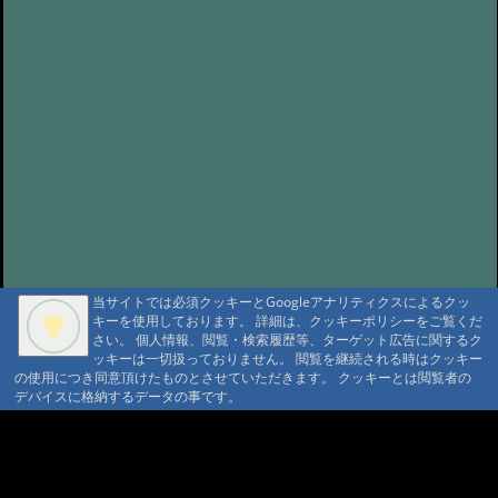
当サイトでは必須クッキーとGoogleアナリティクスによるクッ
キーを使用しております。 詳細は、クッキーポリシーをご覧くだ
さい。 個人情報、閲覧・検索履歴等、ターゲット広告に関するク
ッキーは一切扱っておりません。 閲覧を継続される時はクッキー
の使用につき同意頂けたものとさせていただきます。 クッキーとは閲覧者の
デバイスに格納するデータの事です。
A A
A A A MountAin TRAD