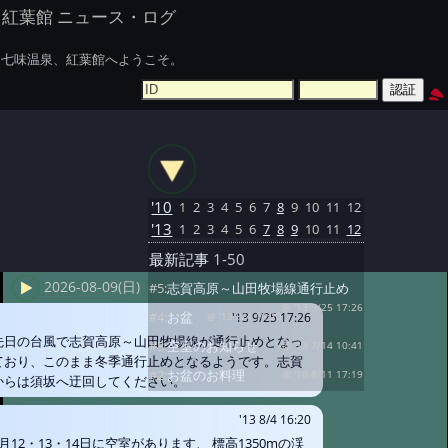
紅葉館 ニュース・ログ
七味温泉、紅葉館へようこそ。
'10
1
2
3
4
5
6
7
8
9
10
11
12
'13
1
2
3
4
5
6
7
8
9
10
11
12
最新記事
1-50
2026-08-09(日)
#5:
志賀高原～山田牧場線通行止め
@ '13 9/25 17:26
#4:
お盆
'13 9/25 17:26
@ '13 8/4 16:20
先日の台風で志賀高原～山田牧場線が通行止めとなっ
#3:
空室のお知らせ
@ '13 7/14 10:41
ており、このまま冬季通行止めとなるようです。志賀
#2:
お盆のお料理
@ '10 8/11 17:19
からは須坂へ迂回してください。
'13 8/4 16:20
8月12・13・14日に空室があります、 標高1350mの渓