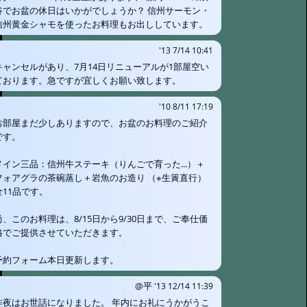
谷でお盆の休日はいかがでしょうか？ 信州サーモン・
信州黄金シャモを使ったお料理もお出ししています。
'13 7/14 10:41
キャンセルがあり、7月14日リニューアルが1部屋空い
ております。急ですが宜しくお願い致します。
'10 8/11 17:19
お部屋まだ少しありますので、お盆のお料理のご紹介
です。
メイン三品：信州牛ステーキ（りんごで育った...）＋
フォアグラの茶碗蒸し＋岩魚のお造り （※生簀直行）
全11品です。
尚、このお料理は、8/15日から9/30日まで、ご奉仕価
格でご提供させていただきます。
予約フォーム本日更新します。
@平
'13 12/14 11:39
昨夜はお世話になりました。 年内にお礼にうかがうこ