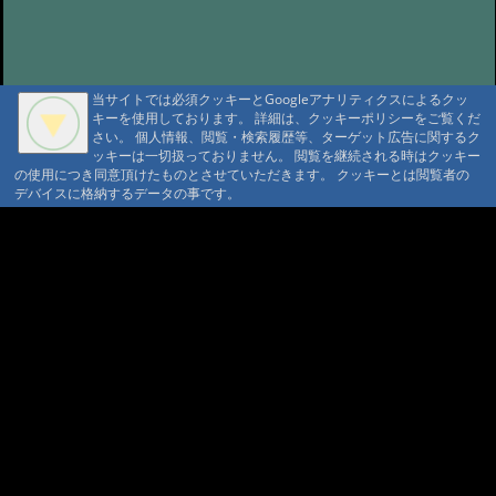
当サイトでは必須クッキーとGoogleアナリティクスによるクッ
キーを使用しております。 詳細は、クッキーポリシーをご覧くだ
さい。 個人情報、閲覧・検索履歴等、ターゲット広告に関するク
ッキーは一切扱っておりません。 閲覧を継続される時はクッキー
の使用につき同意頂けたものとさせていただきます。 クッキーとは閲覧者の
A A
デバイスに格納するデータの事です。
A A A MountAin TRAD
セキュリティポリシー
仮予約 利用規定
プライバシーポリシー
請書予約 利用規定
Cookie ポリシー
会員規約
会社概要
ポイント規定
コンテンツ著作権
問合せ
マウンテントラッド株式会社
〒386-1211 長野県上田市下之郷692
0268371176
© 1999-2026
MountAin TRAD
® Inc. https://www.mountaintrad.co.jp