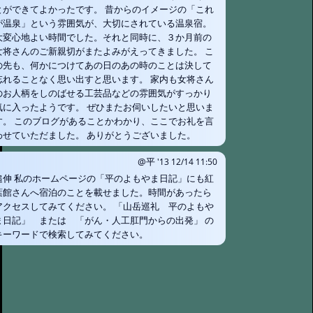
とができてよかったです。 昔からのイメージの「これ
が温泉」という雰囲気が、大切にされている温泉宿。
大変心地よい時間でした。それと同時に、３か月前の
女将さんのご新親切がまたよみがえってきました。 こ
の先も、何かにつけてあの日のあの時のことは決して
忘れることなく思い出すと思います。 家内も女将さん
のお人柄をしのばせる工芸品などの雰囲気がすっかり
気に入ったようです。 ぜひまたお伺いしたいと思いま
す。 このブログがあることかわかり、ここでお礼を言
わせていただました。 ありがとうございました。
@平
'13 12/14 11:50
追伸 私のホームページの「平のよもやま日記」にも紅
葉館さんへ宿泊のことを載せました。時間があったら
アクセスしてみてください。 「山岳巡礼 平のよもや
ま日記」 または 「がん・人工肛門からの出発」 の
キーワードで検索してみてください。