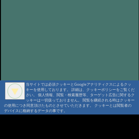
当サイトでは必須クッキーとGoogleアナリティクスによるクッ
キーを使用しております。 詳細は、クッキーポリシーをご覧くだ
さい。 個人情報、閲覧・検索履歴等、ターゲット広告に関するク
ッキーは一切扱っておりません。 閲覧を継続される時はクッキー
の使用につき同意頂けたものとさせていただきます。 クッキーとは閲覧者の
デバイスに格納するデータの事です。
A A
A A A MountAin TRAD