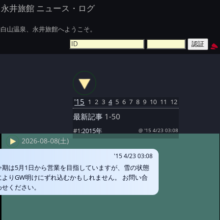
永井旅館 ニュース・ログ
白山温泉、永井旅館へようこそ。
'15
1
2
3
4
5
6
7
8
9
10
11
12
最新記事
1-50
#1:
2015年
@ '15 4/23 03:08
2026-08-08(土)
'15 4/23 03:08
今期は5月1日から営業を目指していますが、雪の状態
によりGW明けにずれ込むかもしれません。 お問い合
わせください。