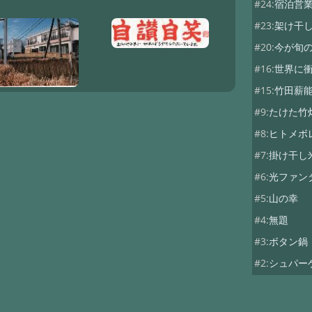
#24:
宿泊営業
#23:
架け干
#20:
今が旬
#16:
世界に衝
#15:
竹田薪
#9:
たけた竹
#8:
ヒトメボ
#7:
掛け干し
#6:
光ファンタ
#5:
山の幸
#4:
無題
#3:
ボタン鍋
#2:
シュパー