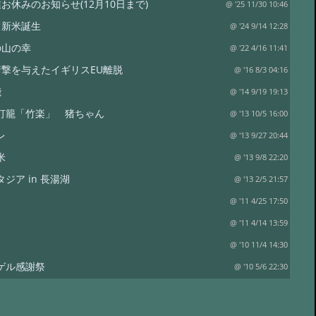
お休みのお知らせ(12月10日まで)
@ '25 11/30 10:46
し新米誕生
@ '24 9/14 12:28
の山の幸
@ '22 4/16 11:41
撃を与えたイギリスEU離脱
@ '16 8/3 04:16
能
@ '14 9/19 19:13
灯籠「竹楽」 猪ちゃん
@ '13 10/5 16:00
レ
@ '13 9/27 20:44
米
@ '13 9/8 22:20
ジア in 長湯湖
@ '13 2/5 21:57
@ '11 4/25 17:50
@ '11 4/14 13:59
@ '10 11/4 14:30
ゲル感謝祭
@ '10 5/6 22:30