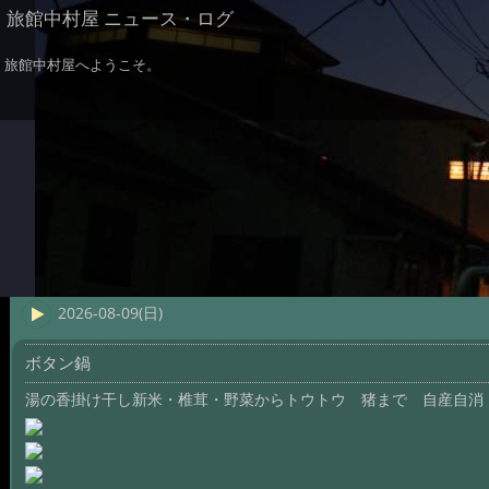
旅館中村屋 ニュース・ログ
旅館中村屋へようこそ。
2026-08-09(日)
ボタン鍋
湯の香掛け干し新米・椎茸・野菜からトウトウ 猪まで 自産自消