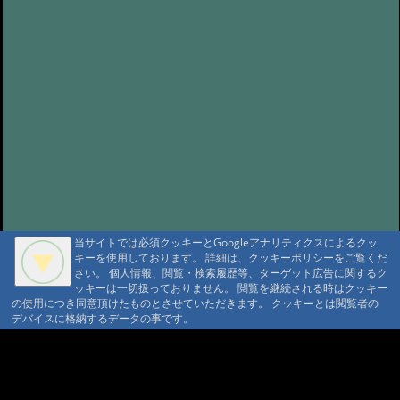
当サイトでは必須クッキーとGoogleアナリティクスによるクッ
キーを使用しております。 詳細は、クッキーポリシーをご覧くだ
さい。 個人情報、閲覧・検索履歴等、ターゲット広告に関するク
ッキーは一切扱っておりません。 閲覧を継続される時はクッキー
の使用につき同意頂けたものとさせていただきます。 クッキーとは閲覧者の
デバイスに格納するデータの事です。
A A
A A A MountAin TRAD