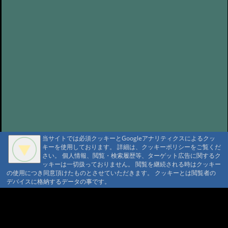
当サイトでは必須クッキーとGoogleアナリティクスによるクッ
キーを使用しております。 詳細は、クッキーポリシーをご覧くだ
さい。 個人情報、閲覧・検索履歴等、ターゲット広告に関するク
ッキーは一切扱っておりません。 閲覧を継続される時はクッキー
の使用につき同意頂けたものとさせていただきます。 クッキーとは閲覧者の
デバイスに格納するデータの事です。
A A
A A A MountAin TRAD