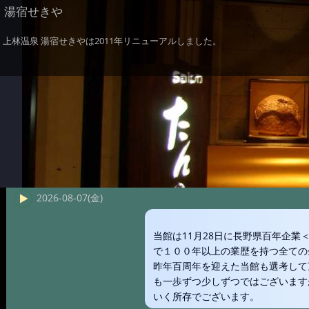
湯宿せきや
上林温泉 湯宿せきやは2011年リニューアルしました。
2026-08-07(金)
当館は11月28日に長野県百年企
で１００年以上の業歴を持つ全ての
昨年百周年を迎えた当館も選考して
も一歩ずつ少しずつではございます
いく所存でございます。