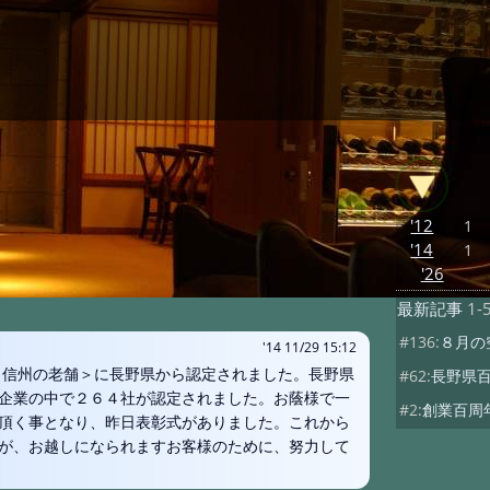
'12
1
'14
1
'26
最新記事
1-
#136:
８月の
'14 11/29 15:12
業＜信州の老舗＞に長野県から認定されました。長野県
#62:
長野県
企業の中で２６４社が認定されました。お蔭様で一
#2:
創業百周
頂く事となり、昨日表彰式がありました。これから
が、お越しになられますお客様のために、努力して