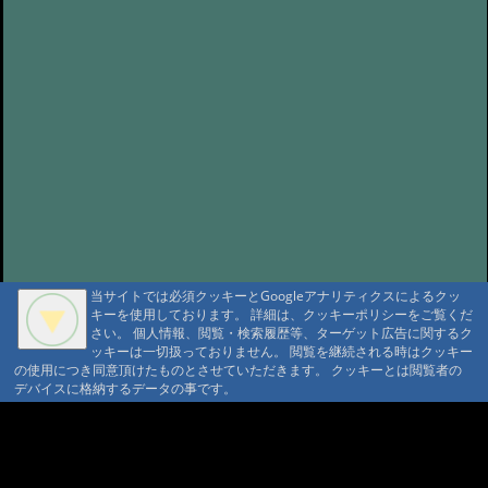
当サイトでは必須クッキーとGoogleアナリティクスによるクッ
キーを使用しております。 詳細は、クッキーポリシーをご覧くだ
さい。 個人情報、閲覧・検索履歴等、ターゲット広告に関するク
ッキーは一切扱っておりません。 閲覧を継続される時はクッキー
の使用につき同意頂けたものとさせていただきます。 クッキーとは閲覧者の
デバイスに格納するデータの事です。
A A
A A A MountAin TRAD