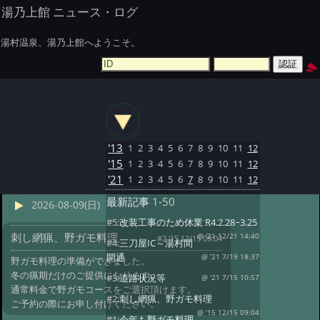
湯乃上館 ニュース・ログ
湯村温泉、湯乃上館へようこそ。
'13
1
2
3
4
5
6
7
8
9
10
11
12
'15
1
2
3
4
5
6
7
8
9
10
11
12
'21
1
2
3
4
5
6
7
8
9
10
11
12
最新記事
1-50
2026-08-09(日)
#5:
改装工事のため休業 R4.2.28~3.25
刺し網猟、野ガモ料理
@ '21 12/21 14:40
#2 '15 12/15 09:04
#4:
三刀屋IC～湯村間
開通
@ '21 7/19 18:37
野ガモ料理の準備ができました。
冬の猟期だけのご提供になります。
#3:
道路状況等
@ '21 7/15 10:57
通常料金で野ガモコースをご選択頂けます。
#2:
刺し網猟、野ガモ料理
ご予約の際にお申し付けください。
@ '15 12/15 09:04
#1:
今年も野ガモ料理