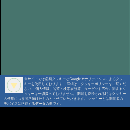
当サイトでは必須クッキーとGoogleアナリティクスによるクッ
キーを使用しております。 詳細は、クッキーポリシーをご覧くだ
さい。 個人情報、閲覧・検索履歴等、ターゲット広告に関するク
ッキーは一切扱っておりません。 閲覧を継続される時はクッキー
の使用につき同意頂けたものとさせていただきます。 クッキーとは閲覧者の
デバイスに格納するデータの事です。
A A
A A A MountAin TRAD