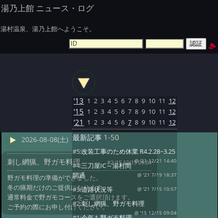
湯乃上館 ニュース・ログ
湯村温泉、湯乃上館へようこそ。
'13
1
2
3
4
5
6
7
8
9
10
11
12
'15
1
2
3
4
5
6
7
8
9
10
11
12
'21
1
2
3
4
5
6
7
8
9
10
11
12
最新記事
1-50
2026-08-08(土)
#5:
改装工事のため休業 R4.2.28~3.25
刺し網猟、野ガモ料理
@ '21 12/21 14:40
#2 '15 12/15 09:04
#4:
三刀屋IC～湯村間
開通
@ '21 7/19 18:37
野ガモ料理の準備ができました。
冬の猟期だけのご提供になります。
#3:
道路状況等
@ '21 7/15 10:57
通常料金で野ガモコースをご選択頂けます。
#2:
刺し網猟、野ガモ料理
ご予約の際にお申し付けください。
@ '15 12/15 09:04
#1:
今年も野ガモ料理