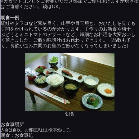
※カセットコンロをご持参いただき部屋でご使用頂けますが焼き物
はご遠慮ください。鍋はOK。
朝食一例
：
紅鮭やタラコなど素材良く、山芋や目玉焼き、おひたしを見ても
手間をかけられているのが分かります。手作りのお新香や梅干、
ぶどうとミニトマトのデザートなど、繊細なお料理を大変おいし
く頂きました。ご飯お味噌汁はお代わりできます。（品数も多
く、食欲が進み共同のお釜のご飯がなくなってしまいました）
朝食
お食事場所
夕食は自炊、お部屋又はお食事処にて。
朝食：お食事処