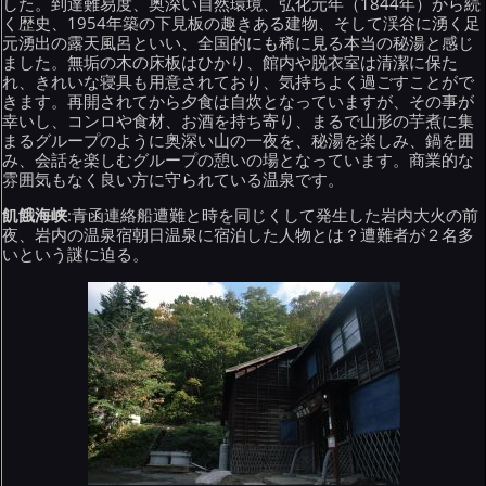
した。到達難易度、奥深い自然環境、弘化元年（1844年）から続
く歴史、1954年築の下見板の趣きある建物、そして渓谷に湧く足
元湧出の露天風呂といい、全国的にも稀に見る本当の秘湯と感じ
ました。無垢の木の床板はひかり、館内や脱衣室は清潔に保た
れ、きれいな寝具も用意されており、気持ちよく過ごすことがで
きます。再開されてから夕食は自炊となっていますが、その事が
幸いし、コンロや食材、お酒を持ち寄り、まるで山形の芋煮に集
まるグループのように奥深い山の一夜を、秘湯を楽しみ、鍋を囲
み、会話を楽しむグループの憩いの場となっています。商業的な
雰囲気もなく良い方に守られている温泉です。
飢餓海峡
:青函連絡船遭難と時を同じくして発生した岩内大火の前
夜、岩内の温泉宿朝日温泉に宿泊した人物とは？遭難者が２名多
いという謎に迫る。