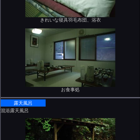
きれいな寝具羽毛布団、浴衣
お食事処
露天風呂
混浴露天風呂