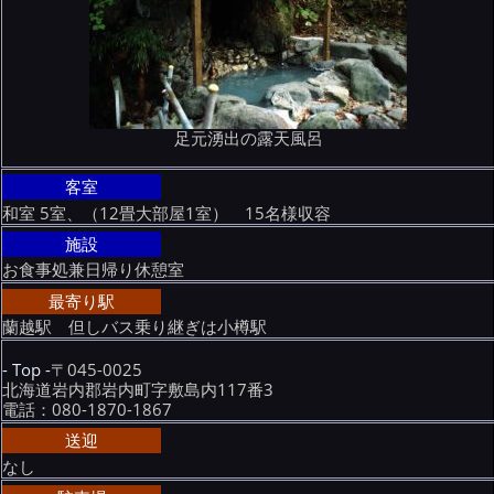
足元湧出の露天風呂
客室
和室 5室、（12畳大部屋1室） 15名様収容
施設
お食事処兼日帰り休憩室
最寄り駅
蘭越駅 但しバス乗り継ぎは小樽駅
- Top -
〒045-0025
北海道岩内郡岩内町字敷島内117番3
電話：080-1870-1867
送迎
なし