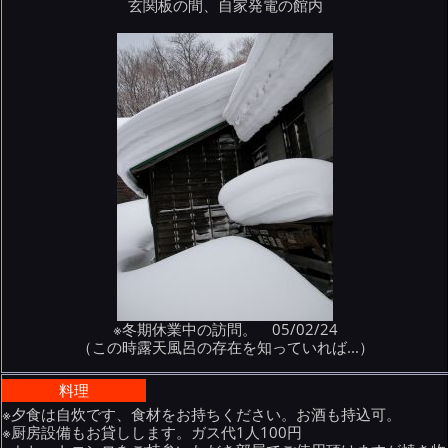
玄関板の間、自家発電の館内
※冬期休業中の訪問。 05/02/24
（この時露天風呂の存在を知っていれば...）
料理
※夕食は自炊です、食材をお持ちください。お酒も持込可。
※厨房設備もお貸しします。ガス代1人100円