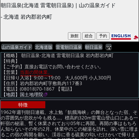
朝日温泉(北海道 雷電朝日温泉) | 山の温泉ガイド
- 北海道 岩内郡岩内町
山の温泉ガイド
北海道版
雷電朝日温泉
朝日温泉
【概略】 朝日温泉-北海道 雷電朝日温泉 岩内郡岩内町
【特典】
【ご予約】直接お電話でお問い合わせください。
【営業】
当面の間休業。
【日帰り入浴】9:00～19:00 大人600円 小人300円
【住所】岩内郡岩内町字敷島内117番3
【電話】(08018)70-1867
【電話】
【地図】国土地理院
特徴
1962年週刊朝日連載、水上勉「飢餓海峡」の舞台となった宿、そ
の雰囲気が息吹が今も残る...。標高約320m雷電山登山口にある一
軒宿の秘湯、暫く休業されており05年に再開。再開の事はもちろ
ん知らないその年の2月、休業中のこの秘湯を訪れ、深い雪に埋ま
るこの宿の再開を願い、渓谷に香る硫黄の匂いだけかいで帰りま