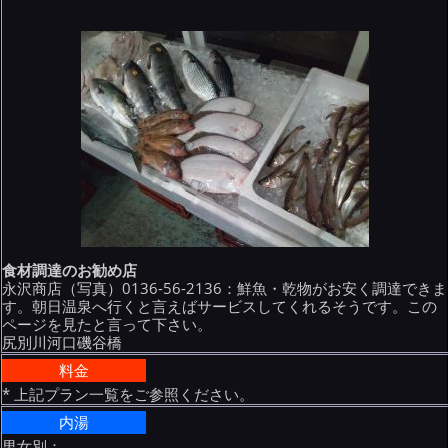
食材調達のお勧め店
永沢商店（写真）0136-56-2136：鮮魚・乾物がお安く調達できま
す。朝日温泉へ行くと言えばサービスしてくれるそうです。この
ページを見たと言って下さい。
尻別川河口磯谷橋
料金
* 上記プラン一覧をご参照ください。
内湯
男女別：