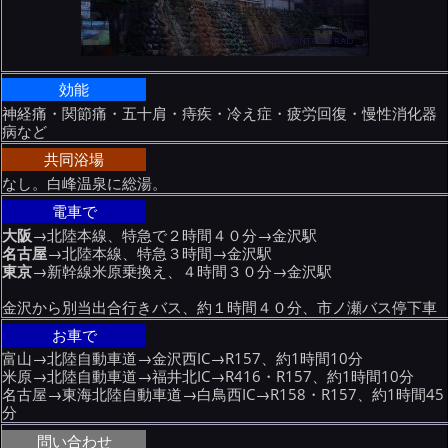
効能
神経痛・関節痛・五十肩・痔疾・冷え症・疲労回復・慢性消化器
病など
共同浴場
なし。白峰温泉に総湯。
電車で
大阪
→北陸本線、特急で２時間４０分→金沢駅
名古屋
→北陸本線、特急３時間→金沢駅
東京
→新幹線米原乗換え、４時間３０分→金沢駅
金沢から別当出合行きバス、約１時間４０分、市ノ瀬バス停下車
お車で
富山→北陸自動車道→金沢西IC→R157、約1時間10分
米原→北陸自動車道→福井北IC→R416・R157、約1時間10分
名古屋→東海北陸自動車道→白鳥西IC→R158・R157、約1時間45
分
問い合わせ