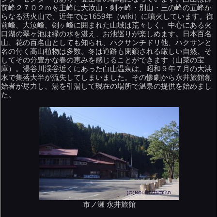
前峰２７０２ｍを主峰に大汝山・剣ヶ峰・別山・三の峰の五峰か
らなる活火山で、近年では1659年（wiki）に噴火しています。御
前峰、大汝峰、剣ヶ峰に囲まれた山域は荒々しく、中心にある火
口湖の翠ヶ池は緑の水を湛え、お池巡りが楽しめます。日本百名
山、花の百名山としても知られ、ハクサンチドリ他、ハクサンと
名の付く高山植物は多数。冬は道路も閉鎖される厳しい自然、そ
してその分豊かな春の恵みを感じることができます（山菜の宝
庫）。湯谷川渓谷近くにあった白山温泉は、昭和９年７月の大洪
水で集落大半が流失してしまいました。その惨劇から永井旅館創
始者が尽力し、湯を引湯して現在の場所で温泉の提供を始めまし
た。
市ノ瀬 永井旅館