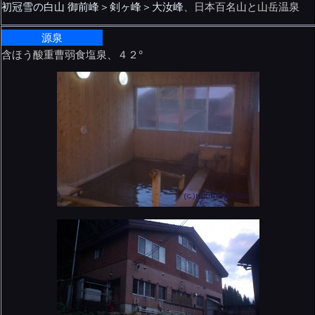
初冠雪の白山 御前峰＞剣ヶ峰＞大汝峰
、日本百名山と山岳温泉
源泉
含ほう酸重曹弱食塩泉、４２°