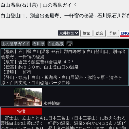
白山温泉(石川県) | 山の温泉ガイド
白山登山口、別当出会最寄、一軒宿の秘湯 - 石川県石川郡
山の温泉ガイド
石川県
白山温泉
【概略】石川県 白山温泉 ＠石川郡白峰村市 白山登山口、別当出
会最寄、一軒宿の秘湯
【泉質】含ほう酸重曹弱食塩泉 ４２°
【標高】約８３０m、白山登山口の温泉
【環境】一軒宿
【登山・観光】白山・釈迦岳・白山展望台・弥陀ヶ原・清浄ヶ
原・百四丈滝・白山恐竜パーク白峰
永井旅館
特徴
富士山、立山とともに日本三名山（日本三霊山）に数えられる
霊峰白山の山麓に湧く一軒宿の温泉。温泉の向かいには市ノ瀬ビ
ジターセンターもあり、登山者の基地になっています。白山は御