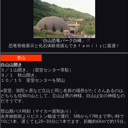
「白山恐竜パーク白峰」
恐竜骨格展示と化石体験発掘もできｆａｍｉｌｙに最適！
登山
白山山開き
５／１山開き。（室堂センター常駐）
９／１ 秋山開き。
１０／１５ 室堂センターを閉山
※室堂、弥陀ヶ原など立山と同じ名前の場所がたくさんあるのは、
どちらも信仰の山として、立山は男の神様、白山は女の神様なの
だそうです。
登山期バス時刻（マイカー規制あり）：
永井旅館前よりピストン輸送で運行、5時から17時まで早い時で
10に1本、遅くても20~30分に1本でます、距離約6Kmで約15分